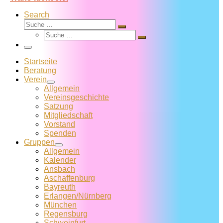
Search
Suche
Suche
Suche
…
Suche
…
Menü
Startseite
Beratung
Verein
Allgemein
Vereins­geschichte
Satzung
Mitglied­schaft
Vorstand
Spenden
Gruppen
Allgemein
Kalender
Ansbach
Aschaffenburg
Bayreuth
Erlangen/Nürnberg
München
Regensburg
Schweinfurt