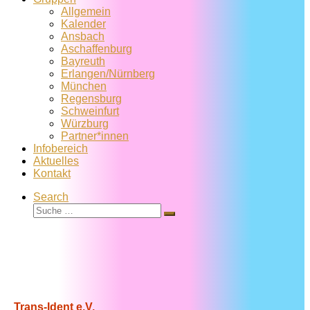
Allgemein
Kalender
Ansbach
Aschaffenburg
Bayreuth
Erlangen/Nürnberg
München
Regensburg
Schweinfurt
Würzburg
Partner*innen
Infobereich
Aktuelles
Kontakt
Search
Suche
Suche
…
Trans-Ident e.V.