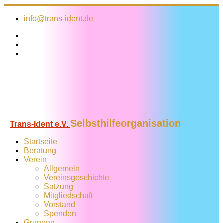
Zum
Inhalt
info@trans-ident.de
springen
Selbsthilfeorganisation
Trans-Ident e.V.
Startseite
Beratung
Verein
Allgemein
Vereins­geschichte
Satzung
Mitglied­schaft
Vorstand
Spenden
Gruppen