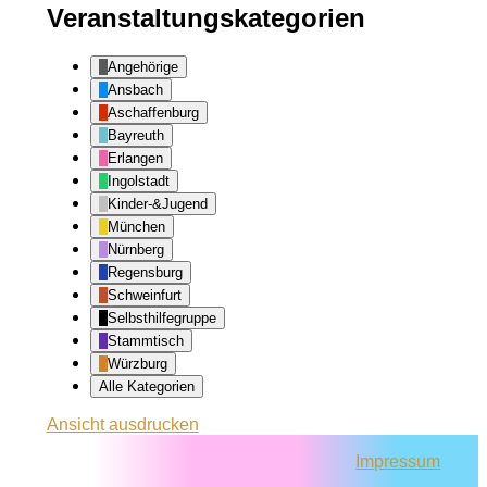
Veranstaltungskategorien
Angehörige
Ansbach
Aschaffenburg
Bayreuth
Erlangen
Ingolstadt
Kinder-&Jugend
München
Nürnberg
Regensburg
Schweinfurt
Selbsthilfegruppe
Stammtisch
Würzburg
Alle Kategorien
Ansicht
ausdrucken
Impressum