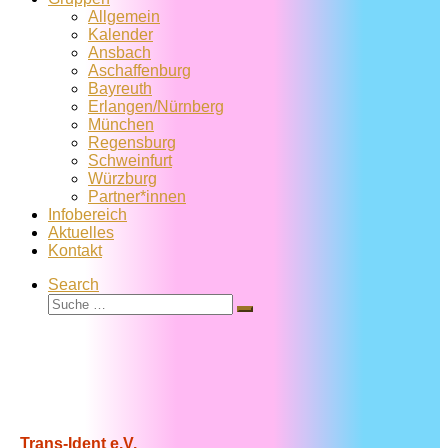
Allgemein
Kalender
Ansbach
Aschaffenburg
Bayreuth
Erlangen/Nürnberg
München
Regensburg
Schweinfurt
Würzburg
Partner*innen
Infobereich
Aktuelles
Kontakt
Search
Suche
Suche
…
Trans-Ident e.V.