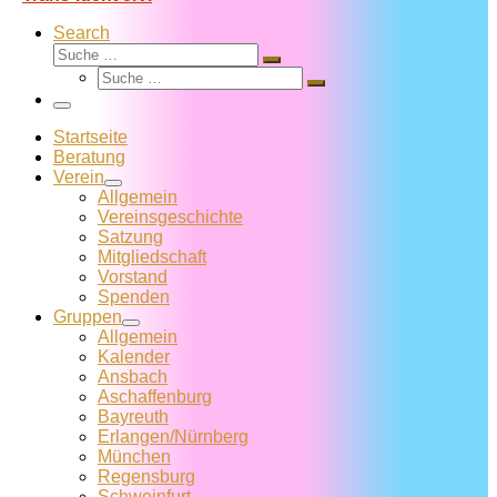
Search
Suche
Suche
Suche
…
Suche
…
Menü
Startseite
Beratung
Verein
Allgemein
Vereins­geschichte
Satzung
Mitglied­schaft
Vorstand
Spenden
Gruppen
Allgemein
Kalender
Ansbach
Aschaffenburg
Bayreuth
Erlangen/Nürnberg
München
Regensburg
Schweinfurt