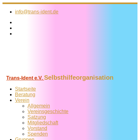
Zum
Inhalt
info@trans-ident.de
springen
Selbsthilfeorganisation
Trans-Ident e.V.
Startseite
Beratung
Verein
Allgemein
Vereins­geschichte
Satzung
Mitglied­schaft
Vorstand
Spenden
Gruppen