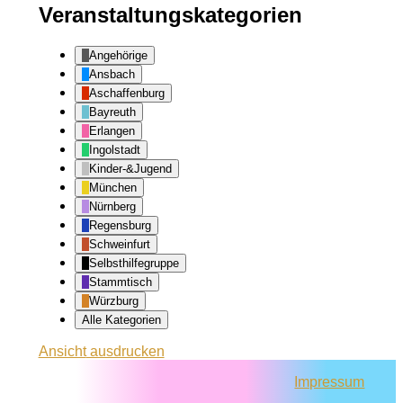
Veranstaltungskategorien
Angehörige
Ansbach
Aschaffenburg
Bayreuth
Erlangen
Ingolstadt
Kinder-&Jugend
München
Nürnberg
Regensburg
Schweinfurt
Selbsthilfegruppe
Stammtisch
Würzburg
Alle Kategorien
Ansicht
ausdrucken
Impressum