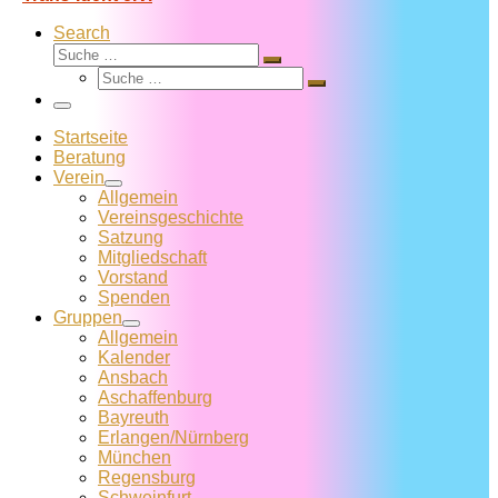
Search
Suche
Suche
Suche
…
Suche
…
Menü
Startseite
Beratung
Verein
Allgemein
Vereins­geschichte
Satzung
Mitglied­schaft
Vorstand
Spenden
Gruppen
Allgemein
Kalender
Ansbach
Aschaffenburg
Bayreuth
Erlangen/Nürnberg
München
Regensburg
Schweinfurt