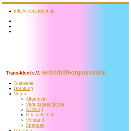
Zum
Inhalt
info@trans-ident.de
springen
Selbsthilfeorganisation
Trans-Ident e.V.
Startseite
Beratung
Verein
Allgemein
Vereins­geschichte
Satzung
Mitglied­schaft
Vorstand
Spenden
Gruppen