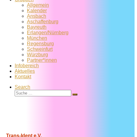
Allgemein
Kalender
Ansbach
Aschaffenburg
Bayreuth
Erlangen/Nürnberg
München
Regensburg
Schweinfurt
Würzburg
Partner*innen
Infobereich
Aktuelles
Kontakt
Search
Suche
Suche
…
Trans-Ident e.V.