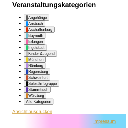
Veranstaltungskategorien
Angehörige
Ansbach
Aschaffenburg
Bayreuth
Erlangen
Ingolstadt
Kinder-&Jugend
München
Nürnberg
Regensburg
Schweinfurt
Selbsthilfegruppe
Stammtisch
Würzburg
Alle Kategorien
Ansicht
ausdrucken
Impressum