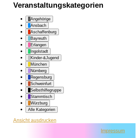
Veranstaltungskategorien
Angehörige
Ansbach
Aschaffenburg
Bayreuth
Erlangen
Ingolstadt
Kinder-&Jugend
München
Nürnberg
Regensburg
Schweinfurt
Selbsthilfegruppe
Stammtisch
Würzburg
Alle Kategorien
Ansicht
ausdrucken
Impressum