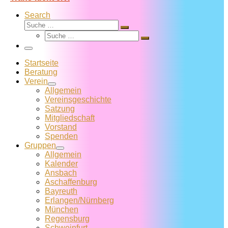
Search
Suche
Suche
Suche
…
Suche
…
Menü
Startseite
Beratung
Verein
Allgemein
Vereins­geschichte
Satzung
Mitglied­schaft
Vorstand
Spenden
Gruppen
Allgemein
Kalender
Ansbach
Aschaffenburg
Bayreuth
Erlangen/Nürnberg
München
Regensburg
Schweinfurt