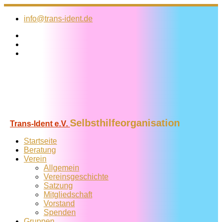
Zum
Inhalt
info@trans-ident.de
springen
Selbsthilfeorganisation
Trans-Ident e.V.
Startseite
Beratung
Verein
Allgemein
Vereins­geschichte
Satzung
Mitglied­schaft
Vorstand
Spenden
Gruppen