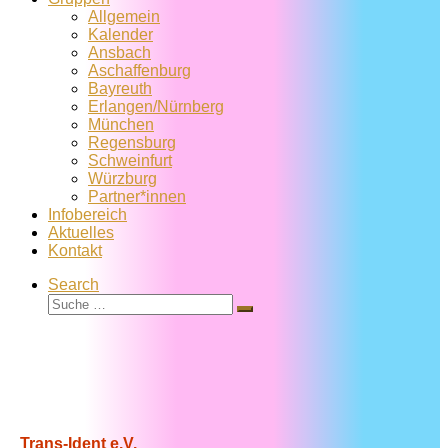
Allgemein
Kalender
Ansbach
Aschaffenburg
Bayreuth
Erlangen/Nürnberg
München
Regensburg
Schweinfurt
Würzburg
Partner*innen
Infobereich
Aktuelles
Kontakt
Search
Suche
Suche
…
Trans-Ident e.V.