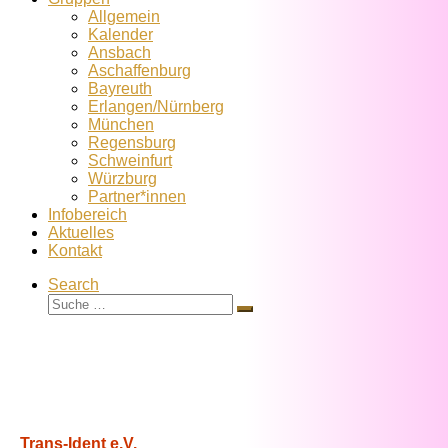
Allgemein
Kalender
Ansbach
Aschaffenburg
Bayreuth
Erlangen/Nürnberg
München
Regensburg
Schweinfurt
Würzburg
Partner*innen
Infobereich
Aktuelles
Kontakt
Search
Suche
Suche
…
Trans-Ident e.V.