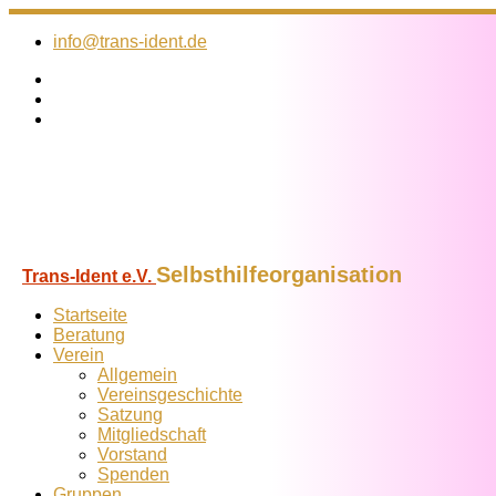
Zum
Inhalt
info@trans-ident.de
springen
Selbsthilfeorganisation
Trans-Ident e.V.
Startseite
Beratung
Verein
Allgemein
Vereins­geschichte
Satzung
Mitglied­schaft
Vorstand
Spenden
Gruppen