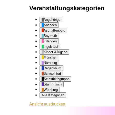
Veranstaltungskategorien
Angehörige
Ansbach
Aschaffenburg
Bayreuth
Erlangen
Ingolstadt
Kinder-&Jugend
München
Nürnberg
Regensburg
Schweinfurt
Selbsthilfegruppe
Stammtisch
Würzburg
Alle Kategorien
Ansicht
ausdrucken