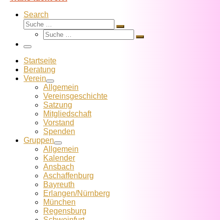
Search
Suche
Suche
Suche
…
Suche
…
Menü
Startseite
Beratung
Verein
Allgemein
Vereins­geschichte
Satzung
Mitglied­schaft
Vorstand
Spenden
Gruppen
Allgemein
Kalender
Ansbach
Aschaffenburg
Bayreuth
Erlangen/Nürnberg
München
Regensburg
Schweinfurt