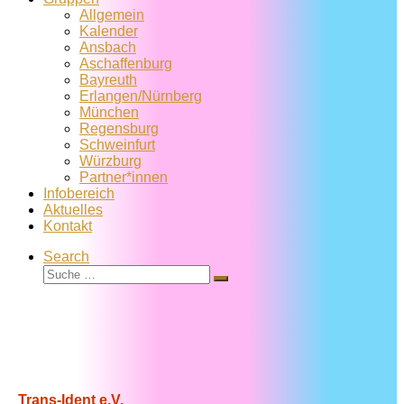
Allgemein
Kalender
Ansbach
Aschaffenburg
Bayreuth
Erlangen/Nürnberg
München
Regensburg
Schweinfurt
Würzburg
Partner*innen
Infobereich
Aktuelles
Kontakt
Search
Suche
Suche
…
Trans-Ident e.V.