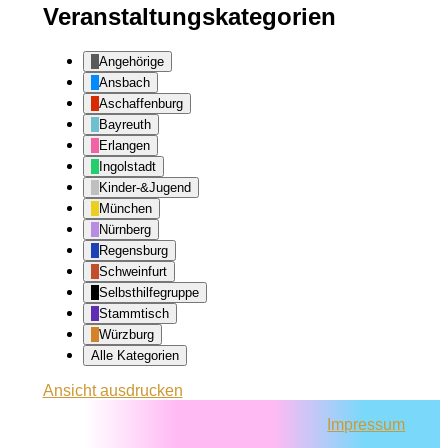
Veranstaltungskategorien
Angehörige
Ansbach
Aschaffenburg
Bayreuth
Erlangen
Ingolstadt
Kinder-&Jugend
München
Nürnberg
Regensburg
Schweinfurt
Selbsthilfegruppe
Stammtisch
Würzburg
Alle Kategorien
Ansicht
ausdrucken
Impressum