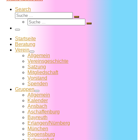
Search
Suche
Suche
Suche
…
Suche
…
Menü
Startseite
Beratung
Verein
Allgemein
Vereins­geschichte
Satzung
Mitglied­schaft
Vorstand
Spenden
Gruppen
Allgemein
Kalender
Ansbach
Aschaffenburg
Bayreuth
Erlangen/Nürnberg
München
Regensburg
Schweinfurt