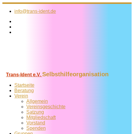
Zum
Inhalt
info@trans-ident.de
springen
Selbsthilfeorganisation
Trans-Ident e.V.
Startseite
Beratung
Verein
Allgemein
Vereins­geschichte
Satzung
Mitglied­schaft
Vorstand
Spenden
Gruppen