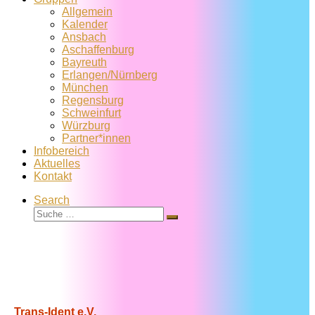
Allgemein
Kalender
Ansbach
Aschaffenburg
Bayreuth
Erlangen/Nürnberg
München
Regensburg
Schweinfurt
Würzburg
Partner*innen
Infobereich
Aktuelles
Kontakt
Search
Suche
Suche
…
Trans-Ident e.V.