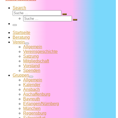
Search
Suche
Suche
Suche
…
Suche
…
Menü
Startseite
Beratung
Verein
Allgemein
Vereins­geschichte
Satzung
Mitglied­schaft
Vorstand
Spenden
Gruppen
Allgemein
Kalender
Ansbach
Aschaffenburg
Bayreuth
Erlangen/Nürnberg
München
Regensburg
Schweinfurt