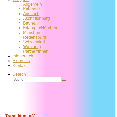
Allgemein
Kalender
Ansbach
Aschaffenburg
Bayreuth
Erlangen/Nürnberg
München
Regensburg
Schweinfurt
Würzburg
Partner*innen
Infobereich
Aktuelles
Kontakt
Search
Suche
Suche
…
Trans-Ident e.V.