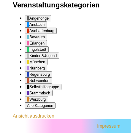
Veranstaltungskategorien
Angehörige
Ansbach
Aschaffenburg
Bayreuth
Erlangen
Ingolstadt
Kinder-&Jugend
München
Nürnberg
Regensburg
Schweinfurt
Selbsthilfegruppe
Stammtisch
Würzburg
Alle Kategorien
Ansicht
ausdrucken
Impressum