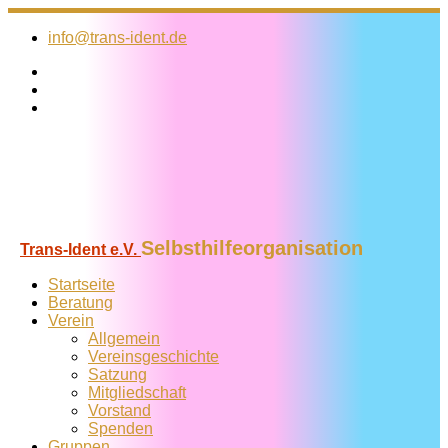
Zum
Inhalt
info@trans-ident.de
springen
Selbsthilfeorganisation
Trans-Ident e.V.
Startseite
Beratung
Verein
Allgemein
Vereins­geschichte
Satzung
Mitglied­schaft
Vorstand
Spenden
Gruppen