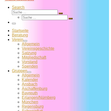
Search
Suche
Suche
Suche
…
Suche
…
Menü
Startseite
Beratung
Verein
Allgemein
Vereins­geschichte
Satzung
Mitglied­schaft
Vorstand
Spenden
Gruppen
Allgemein
Kalender
Ansbach
Aschaffenburg
Bayreuth
Erlangen/Nürnberg
München
Regensburg
Schweinfurt