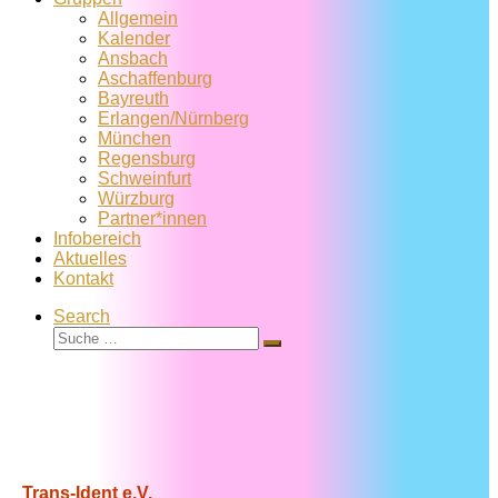
Allgemein
Kalender
Ansbach
Aschaffenburg
Bayreuth
Erlangen/Nürnberg
München
Regensburg
Schweinfurt
Würzburg
Partner*innen
Infobereich
Aktuelles
Kontakt
Search
Suche
Suche
…
Trans-Ident e.V.