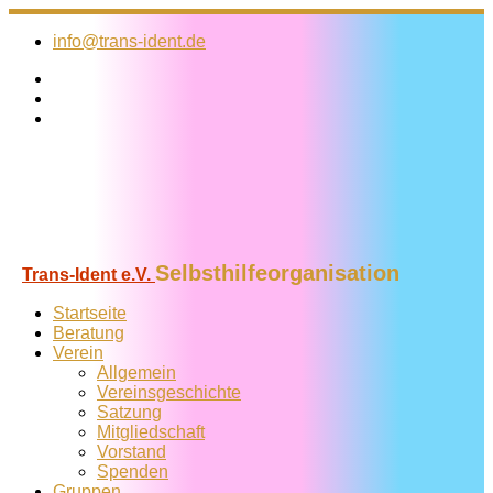
Zum
Inhalt
info@trans-ident.de
springen
Selbsthilfeorganisation
Trans-Ident e.V.
Startseite
Beratung
Verein
Allgemein
Vereins­geschichte
Satzung
Mitglied­schaft
Vorstand
Spenden
Gruppen