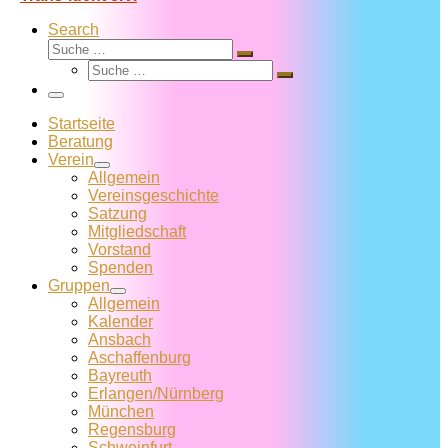
Search
Suche
Suche
Suche
…
Suche
…
Menü
Startseite
Beratung
Verein
Allgemein
Vereins­geschichte
Satzung
Mitglied­schaft
Vorstand
Spenden
Gruppen
Allgemein
Kalender
Ansbach
Aschaffenburg
Bayreuth
Erlangen/Nürnberg
München
Regensburg
Schweinfurt