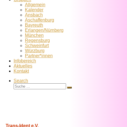
Allgemein
Kalender
Ansbach
Aschaffenburg
Bayreuth
Erlangen/Nürnberg
München
Regensburg
Schweinfurt
Würzburg
Partner*innen
Infobereich
Aktuelles
Kontakt
Search
Suche
Suche
…
Trans-Ident e.V.