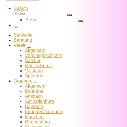
Search
Suche
Suche
Suche
…
Suche
…
Menü
Startseite
Beratung
Verein
Allgemein
Vereins­geschichte
Satzung
Mitglied­schaft
Vorstand
Spenden
Gruppen
Allgemein
Kalender
Ansbach
Aschaffenburg
Bayreuth
Erlangen/Nürnberg
München
Regensburg
Schweinfurt