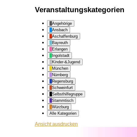
Veranstaltungskategorien
Angehörige
Ansbach
Aschaffenburg
Bayreuth
Erlangen
Ingolstadt
Kinder-&Jugend
München
Nürnberg
Regensburg
Schweinfurt
Selbsthilfegruppe
Stammtisch
Würzburg
Alle Kategorien
Ansicht
ausdrucken