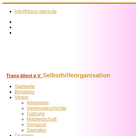
Zum
Inhalt
info@trans-ident.de
springen
Selbsthilfeorganisation
Trans-Ident e.V.
Startseite
Beratung
Verein
Allgemein
Vereins­geschichte
Satzung
Mitglied­schaft
Vorstand
Spenden
Gruppen