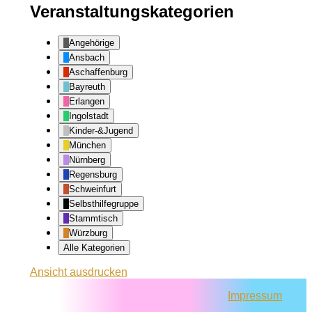
Veranstaltungskategorien
Angehörige
Ansbach
Aschaffenburg
Bayreuth
Erlangen
Ingolstadt
Kinder-&Jugend
München
Nürnberg
Regensburg
Schweinfurt
Selbsthilfegruppe
Stammtisch
Würzburg
Alle Kategorien
Ansicht
ausdrucken
Impressum