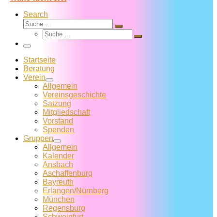
Search
Suche
Suche
Suche
…
Suche
…
Menü
Startseite
Beratung
Verein
Allgemein
Vereins­geschichte
Satzung
Mitglied­schaft
Vorstand
Spenden
Gruppen
Allgemein
Kalender
Ansbach
Aschaffenburg
Bayreuth
Erlangen/Nürnberg
München
Regensburg
Schweinfurt