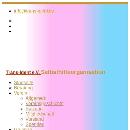
Zum
Inhalt
info@trans-ident.de
springen
Selbsthilfeorganisation
Trans-Ident e.V.
Startseite
Beratung
Verein
Allgemein
Vereins­geschichte
Satzung
Mitglied­schaft
Vorstand
Spenden
Gruppen