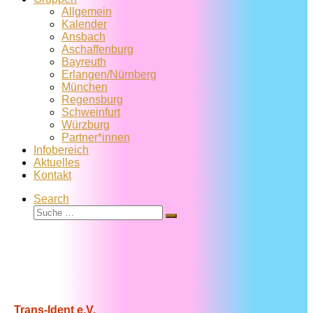
Allgemein
Kalender
Ansbach
Aschaffenburg
Bayreuth
Erlangen/Nürnberg
München
Regensburg
Schweinfurt
Würzburg
Partner*innen
Infobereich
Aktuelles
Kontakt
Search
Suche
Suche
…
Trans-Ident e.V.