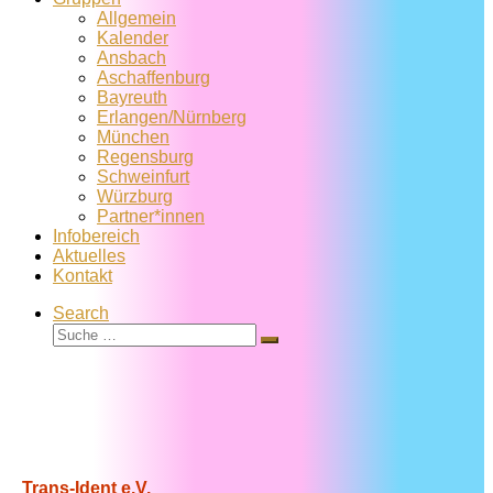
Allgemein
Kalender
Ansbach
Aschaffenburg
Bayreuth
Erlangen/Nürnberg
München
Regensburg
Schweinfurt
Würzburg
Partner*innen
Infobereich
Aktuelles
Kontakt
Search
Suche
Suche
…
Trans-Ident e.V.