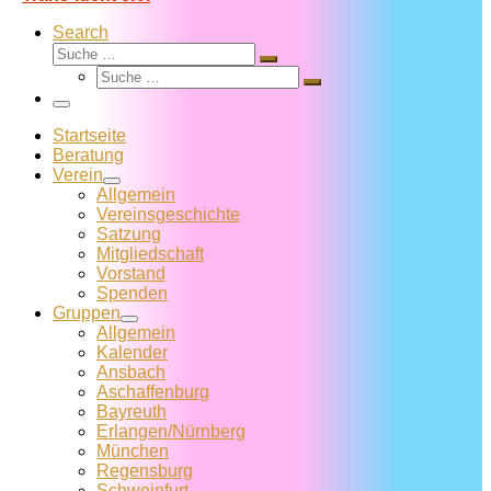
Search
Suche
Suche
Suche
…
Suche
…
Menü
Startseite
Beratung
Verein
Allgemein
Vereins­geschichte
Satzung
Mitglied­schaft
Vorstand
Spenden
Gruppen
Allgemein
Kalender
Ansbach
Aschaffenburg
Bayreuth
Erlangen/Nürnberg
München
Regensburg
Schweinfurt