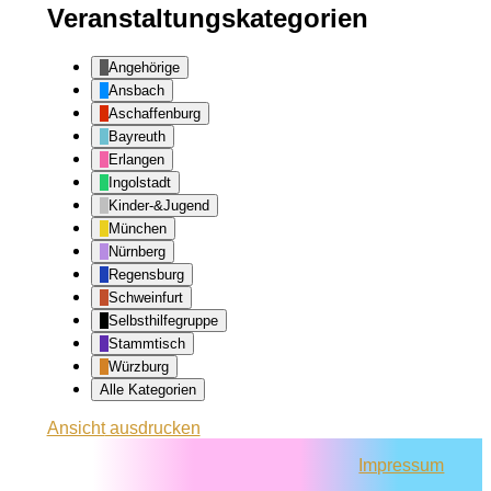
Veranstaltungskategorien
Angehörige
Ansbach
Aschaffenburg
Bayreuth
Erlangen
Ingolstadt
Kinder-&Jugend
München
Nürnberg
Regensburg
Schweinfurt
Selbsthilfegruppe
Stammtisch
Würzburg
Alle Kategorien
Ansicht
ausdrucken
Impressum