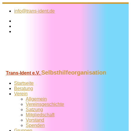
Zum
Inhalt
info@trans-ident.de
springen
Selbsthilfeorganisation
Trans-Ident e.V.
Startseite
Beratung
Verein
Allgemein
Vereins­geschichte
Satzung
Mitglied­schaft
Vorstand
Spenden
Gruppen