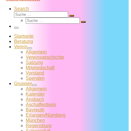
Search
Suche
Suche
Suche
…
Suche
…
Menü
Startseite
Beratung
Verein
Allgemein
Vereins­geschichte
Satzung
Mitglied­schaft
Vorstand
Spenden
Gruppen
Allgemein
Kalender
Ansbach
Aschaffenburg
Bayreuth
Erlangen/Nürnberg
München
Regensburg
Schweinfurt