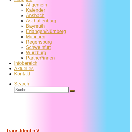
Allgemein
Kalender
Ansbach
Aschaffenburg
Bayreuth
Erlangen/Nürnberg
München
Regensburg
Schweinfurt
Würzburg
Partner*innen
Infobereich
Aktuelles
Kontakt
Search
Suche
Suche
…
Trans-Ident e.V.