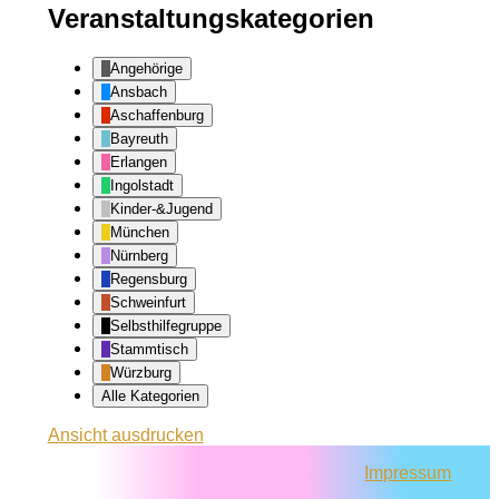
Veranstaltungskategorien
Angehörige
Ansbach
Aschaffenburg
Bayreuth
Erlangen
Ingolstadt
Kinder-&Jugend
München
Nürnberg
Regensburg
Schweinfurt
Selbsthilfegruppe
Stammtisch
Würzburg
Alle Kategorien
Ansicht
ausdrucken
Impressum