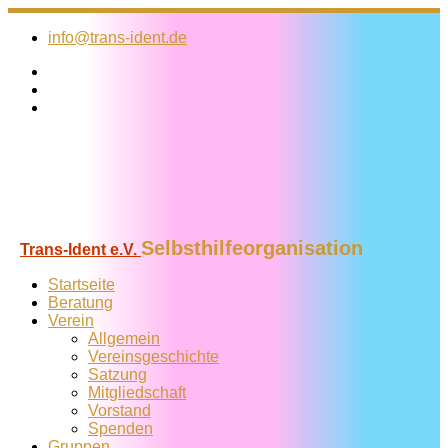
Zum
Inhalt
info@trans-ident.de
springen
Selbsthilfeorganisation
Trans-Ident e.V.
Startseite
Beratung
Verein
Allgemein
Vereins­geschichte
Satzung
Mitglied­schaft
Vorstand
Spenden
Gruppen