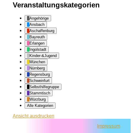
Veranstaltungskategorien
Angehörige
Ansbach
Aschaffenburg
Bayreuth
Erlangen
Ingolstadt
Kinder-&Jugend
München
Nürnberg
Regensburg
Schweinfurt
Selbsthilfegruppe
Stammtisch
Würzburg
Alle Kategorien
Ansicht
ausdrucken
Impressum