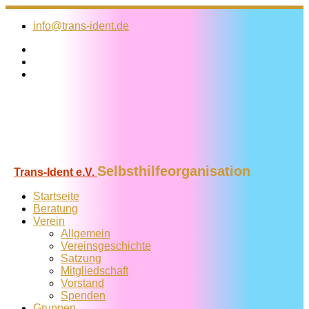
Zum
Inhalt
info@trans-ident.de
springen
Selbsthilfeorganisation
Trans-Ident e.V.
Startseite
Beratung
Verein
Allgemein
Vereins­geschichte
Satzung
Mitglied­schaft
Vorstand
Spenden
Gruppen