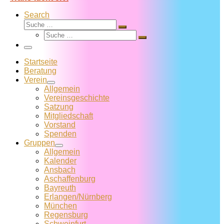
Search
Suche
Suche
Suche
…
Suche
…
Menü
Startseite
Beratung
Verein
Allgemein
Vereins­geschichte
Satzung
Mitglied­schaft
Vorstand
Spenden
Gruppen
Allgemein
Kalender
Ansbach
Aschaffenburg
Bayreuth
Erlangen/Nürnberg
München
Regensburg
Schweinfurt