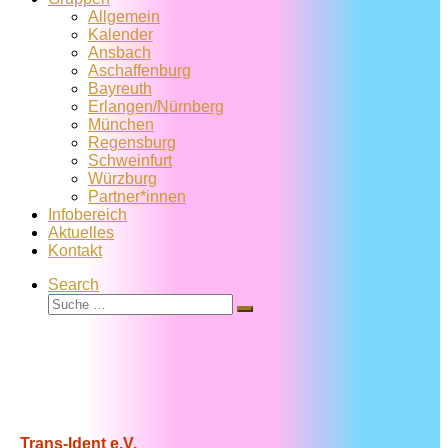
Allgemein
Kalender
Ansbach
Aschaffenburg
Bayreuth
Erlangen/Nürnberg
München
Regensburg
Schweinfurt
Würzburg
Partner*innen
Infobereich
Aktuelles
Kontakt
Search
Suche
Suche
…
Trans-Ident e.V.