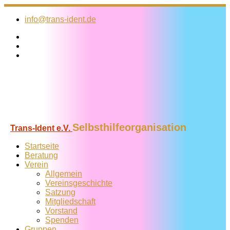
Zum
Inhalt
info@trans-ident.de
springen
Selbsthilfeorganisation
Trans-Ident e.V.
Startseite
Beratung
Verein
Allgemein
Vereins­geschichte
Satzung
Mitglied­schaft
Vorstand
Spenden
Gruppen