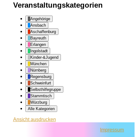
Veranstaltungskategorien
Angehörige
Ansbach
Aschaffenburg
Bayreuth
Erlangen
Ingolstadt
Kinder-&Jugend
München
Nürnberg
Regensburg
Schweinfurt
Selbsthilfegruppe
Stammtisch
Würzburg
Alle Kategorien
Ansicht
ausdrucken
Impressum