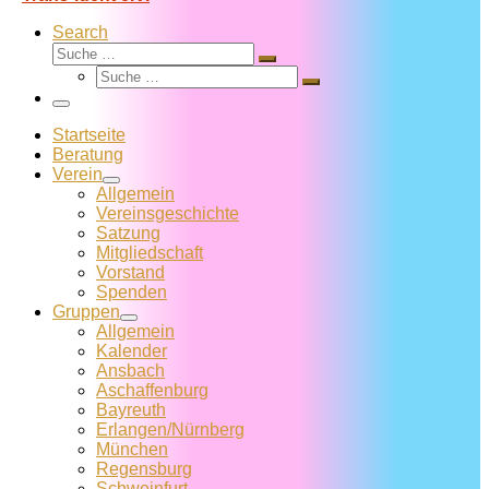
Search
Suche
Suche
Suche
…
Suche
…
Menü
Startseite
Beratung
Verein
Allgemein
Vereins­geschichte
Satzung
Mitglied­schaft
Vorstand
Spenden
Gruppen
Allgemein
Kalender
Ansbach
Aschaffenburg
Bayreuth
Erlangen/Nürnberg
München
Regensburg
Schweinfurt