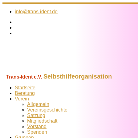
Zum
Inhalt
info@trans-ident.de
springen
Selbsthilfeorganisation
Trans-Ident e.V.
Startseite
Beratung
Verein
Allgemein
Vereins­geschichte
Satzung
Mitglied­schaft
Vorstand
Spenden
Gruppen