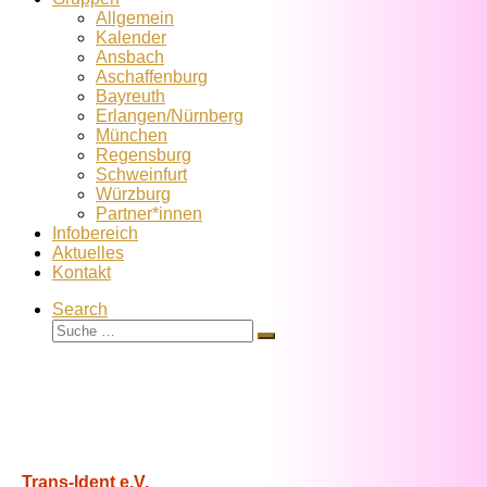
Allgemein
Kalender
Ansbach
Aschaffenburg
Bayreuth
Erlangen/Nürnberg
München
Regensburg
Schweinfurt
Würzburg
Partner*innen
Infobereich
Aktuelles
Kontakt
Search
Suche
Suche
…
Trans-Ident e.V.