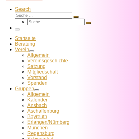
Search
Suche
Suche
Suche
…
Suche
…
Menü
Startseite
Beratung
Verein
Allgemein
Vereins­geschichte
Satzung
Mitglied­schaft
Vorstand
Spenden
Gruppen
Allgemein
Kalender
Ansbach
Aschaffenburg
Bayreuth
Erlangen/Nürnberg
München
Regensburg
Schweinfurt