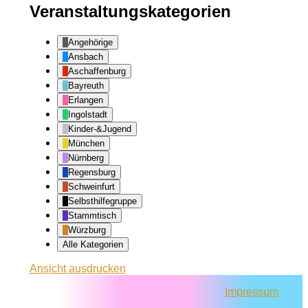
Veranstaltungskategorien
Angehörige
Ansbach
Aschaffenburg
Bayreuth
Erlangen
Ingolstadt
Kinder-&Jugend
München
Nürnberg
Regensburg
Schweinfurt
Selbsthilfegruppe
Stammtisch
Würzburg
Alle Kategorien
Ansicht
ausdrucken
Impressum