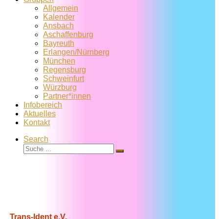
Allgemein
Kalender
Ansbach
Aschaffenburg
Bayreuth
Erlangen/Nürnberg
München
Regensburg
Schweinfurt
Würzburg
Partner*innen
Infobereich
Aktuelles
Kontakt
Search
Suche
Suche
…
Trans-Ident e.V.