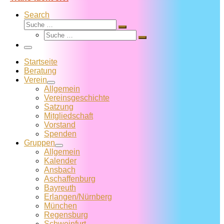
Search
Suche
Suche
Suche
…
Suche
…
Menü
Startseite
Beratung
Verein
Allgemein
Vereins­geschichte
Satzung
Mitglied­schaft
Vorstand
Spenden
Gruppen
Allgemein
Kalender
Ansbach
Aschaffenburg
Bayreuth
Erlangen/Nürnberg
München
Regensburg
Schweinfurt