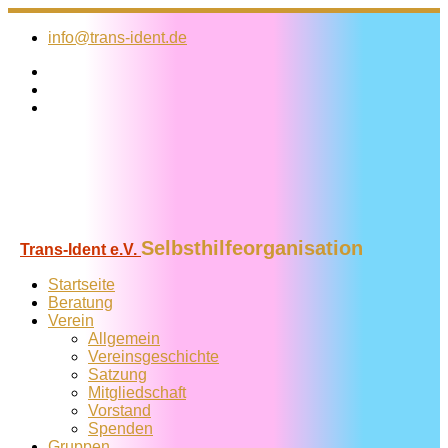
Zum
Inhalt
info@trans-ident.de
springen
Selbsthilfeorganisation
Trans-Ident e.V.
Startseite
Beratung
Verein
Allgemein
Vereins­geschichte
Satzung
Mitglied­schaft
Vorstand
Spenden
Gruppen