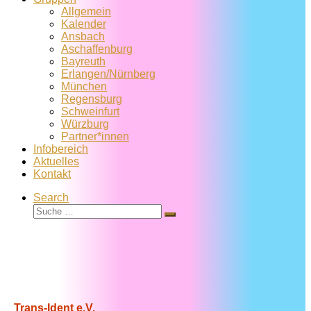
Allgemein
Kalender
Ansbach
Aschaffenburg
Bayreuth
Erlangen/Nürnberg
München
Regensburg
Schweinfurt
Würzburg
Partner*innen
Infobereich
Aktuelles
Kontakt
Search
Suche
Suche
…
Trans-Ident e.V.