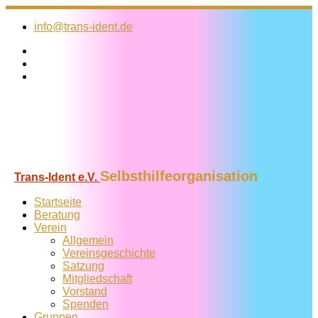
Zum
Inhalt
info@trans-ident.de
springen
Selbsthilfeorganisation
Trans-Ident e.V.
Startseite
Beratung
Verein
Allgemein
Vereins­geschichte
Satzung
Mitglied­schaft
Vorstand
Spenden
Gruppen