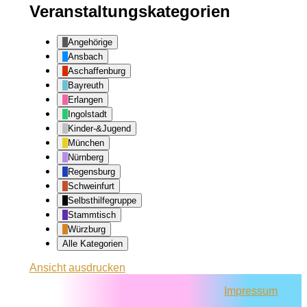
Veranstaltungskategorien
Angehörige
Ansbach
Aschaffenburg
Bayreuth
Erlangen
Ingolstadt
Kinder-&Jugend
München
Nürnberg
Regensburg
Schweinfurt
Selbsthilfegruppe
Stammtisch
Würzburg
Alle Kategorien
Ansicht
ausdrucken
Impressum