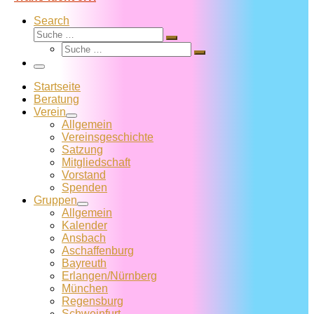
Search
Suche
Suche
Suche
…
Suche
…
Menü
Startseite
Beratung
Verein
Allgemein
Vereins­geschichte
Satzung
Mitglied­schaft
Vorstand
Spenden
Gruppen
Allgemein
Kalender
Ansbach
Aschaffenburg
Bayreuth
Erlangen/Nürnberg
München
Regensburg
Schweinfurt