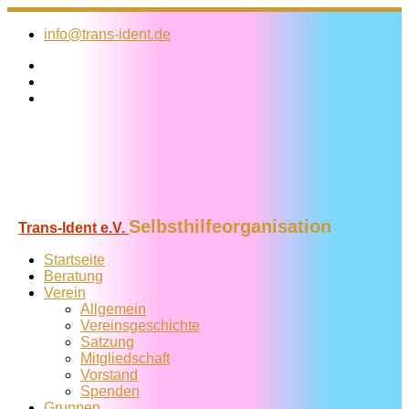
Zum
Inhalt
info@trans-ident.de
springen
Selbsthilfeorganisation
Trans-Ident e.V.
Startseite
Beratung
Verein
Allgemein
Vereins­geschichte
Satzung
Mitglied­schaft
Vorstand
Spenden
Gruppen