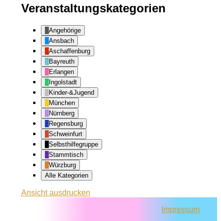
Veranstaltungskategorien
Angehörige
Ansbach
Aschaffenburg
Bayreuth
Erlangen
Ingolstadt
Kinder-&Jugend
München
Nürnberg
Regensburg
Schweinfurt
Selbsthilfegruppe
Stammtisch
Würzburg
Alle Kategorien
Ansicht
ausdrucken
Impressum