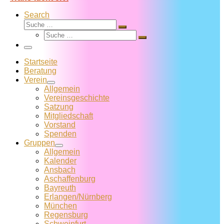
Search
Suche
Suche
Suche
…
Suche
…
Menü
Startseite
Beratung
Verein
Allgemein
Vereins­geschichte
Satzung
Mitglied­schaft
Vorstand
Spenden
Gruppen
Allgemein
Kalender
Ansbach
Aschaffenburg
Bayreuth
Erlangen/Nürnberg
München
Regensburg
Schweinfurt