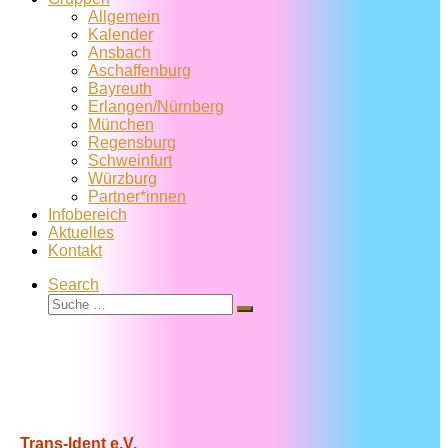
Allgemein
Kalender
Ansbach
Aschaffenburg
Bayreuth
Erlangen/Nürnberg
München
Regensburg
Schweinfurt
Würzburg
Partner*innen
Infobereich
Aktuelles
Kontakt
Search
Suche
Suche
…
Trans-Ident e.V.