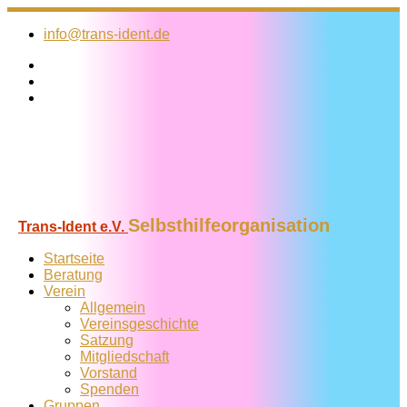
Zum
Inhalt
info@trans-ident.de
springen
Selbsthilfeorganisation
Trans-Ident e.V.
Startseite
Beratung
Verein
Allgemein
Vereins­geschichte
Satzung
Mitglied­schaft
Vorstand
Spenden
Gruppen