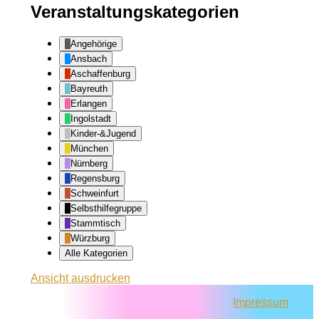
Veranstaltungskategorien
Angehörige
Ansbach
Aschaffenburg
Bayreuth
Erlangen
Ingolstadt
Kinder-&Jugend
München
Nürnberg
Regensburg
Schweinfurt
Selbsthilfegruppe
Stammtisch
Würzburg
Alle Kategorien
Ansicht
ausdrucken
Impressum