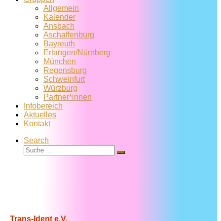
Allgemein
Kalender
Ansbach
Aschaffenburg
Bayreuth
Erlangen/Nürnberg
München
Regensburg
Schweinfurt
Würzburg
Partner*innen
Infobereich
Aktuelles
Kontakt
Search
Suche
Suche
…
Trans-Ident e.V.