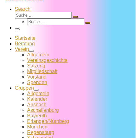
Search
Suche
Suche
Suche
…
Suche
…
Menü
Startseite
Beratung
Verein
Allgemein
Vereins­geschichte
Satzung
Mitglied­schaft
Vorstand
Spenden
Gruppen
Allgemein
Kalender
Ansbach
Aschaffenburg
Bayreuth
Erlangen/Nürnberg
München
Regensburg
Schweinfurt