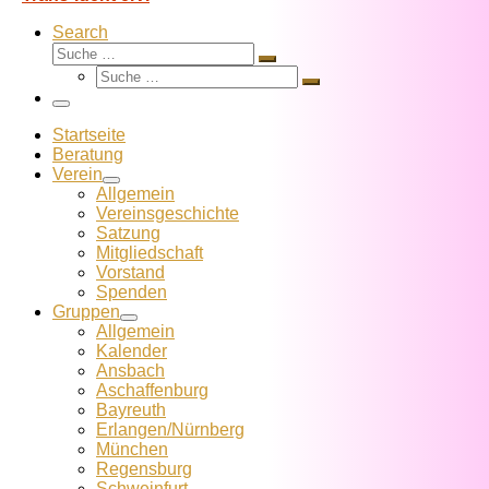
Search
Suche
Suche
Suche
…
Suche
…
Menü
Startseite
Beratung
Verein
Allgemein
Vereins­geschichte
Satzung
Mitglied­schaft
Vorstand
Spenden
Gruppen
Allgemein
Kalender
Ansbach
Aschaffenburg
Bayreuth
Erlangen/Nürnberg
München
Regensburg
Schweinfurt