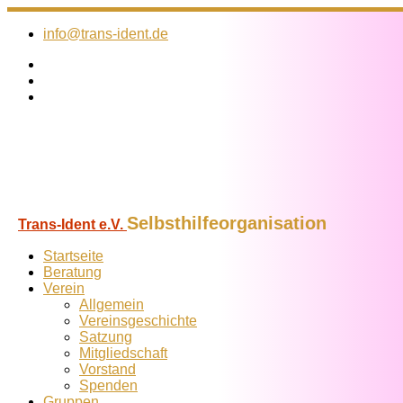
Zum
Inhalt
info@trans-ident.de
springen
Selbsthilfeorganisation
Trans-Ident e.V.
Startseite
Beratung
Verein
Allgemein
Vereins­geschichte
Satzung
Mitglied­schaft
Vorstand
Spenden
Gruppen