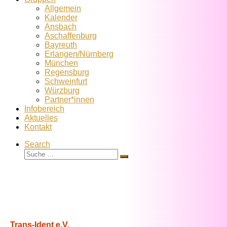
Allgemein
Kalender
Ansbach
Aschaffenburg
Bayreuth
Erlangen/Nürnberg
München
Regensburg
Schweinfurt
Würzburg
Partner*innen
Infobereich
Aktuelles
Kontakt
Search
Suche
Suche
…
Trans-Ident e.V.