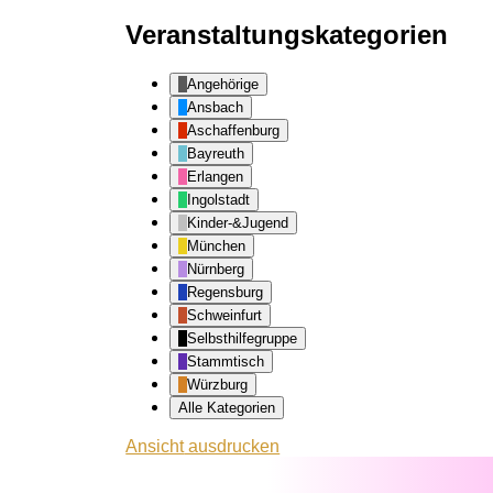
Veranstaltungskategorien
Angehörige
Ansbach
Aschaffenburg
Bayreuth
Erlangen
Ingolstadt
Kinder-&Jugend
München
Nürnberg
Regensburg
Schweinfurt
Selbsthilfegruppe
Stammtisch
Würzburg
Alle Kategorien
Ansicht
ausdrucken