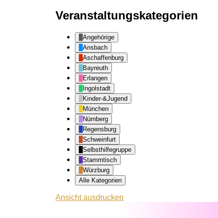
Veranstaltungskategorien
Angehörige
Ansbach
Aschaffenburg
Bayreuth
Erlangen
Ingolstadt
Kinder-&Jugend
München
Nürnberg
Regensburg
Schweinfurt
Selbsthilfegruppe
Stammtisch
Würzburg
Alle Kategorien
Ansicht
ausdrucken