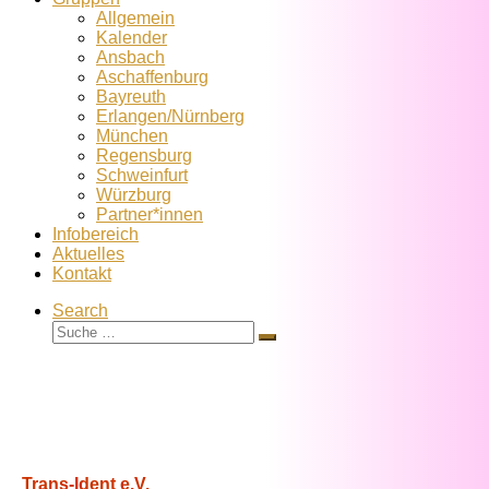
Allgemein
Kalender
Ansbach
Aschaffenburg
Bayreuth
Erlangen/Nürnberg
München
Regensburg
Schweinfurt
Würzburg
Partner*innen
Infobereich
Aktuelles
Kontakt
Search
Suche
Suche
…
Trans-Ident e.V.