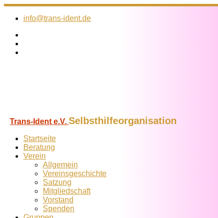
Zum
Inhalt
info@trans-ident.de
springen
Selbsthilfeorganisation
Trans-Ident e.V.
Startseite
Beratung
Verein
Allgemein
Vereins­geschichte
Satzung
Mitglied­schaft
Vorstand
Spenden
Gruppen