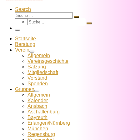
Search
Suche
Suche
Suche
…
Suche
…
Menü
Startseite
Beratung
Verein
Allgemein
Vereins­geschichte
Satzung
Mitglied­schaft
Vorstand
Spenden
Gruppen
Allgemein
Kalender
Ansbach
Aschaffenburg
Bayreuth
Erlangen/Nürnberg
München
Regensburg
Schweinfurt