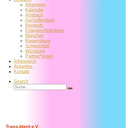
Allgemein
Kalender
Ansbach
Aschaffenburg
Bayreuth
Erlangen/Nürnberg
München
Regensburg
Schweinfurt
Würzburg
Partner*innen
Infobereich
Aktuelles
Kontakt
Search
Suche
Suche
…
Trans-Ident e.V.