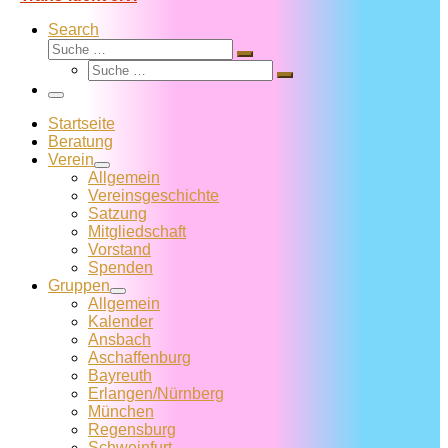
Search
Suche
Suche
Suche
…
Suche
…
Menü
Startseite
Beratung
Verein
Allgemein
Vereins­geschichte
Satzung
Mitglied­schaft
Vorstand
Spenden
Gruppen
Allgemein
Kalender
Ansbach
Aschaffenburg
Bayreuth
Erlangen/Nürnberg
München
Regensburg
Schweinfurt