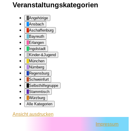
Veranstaltungskategorien
Angehörige
Ansbach
Aschaffenburg
Bayreuth
Erlangen
Ingolstadt
Kinder-&Jugend
München
Nürnberg
Regensburg
Schweinfurt
Selbsthilfegruppe
Stammtisch
Würzburg
Alle Kategorien
Ansicht
ausdrucken
Impressum