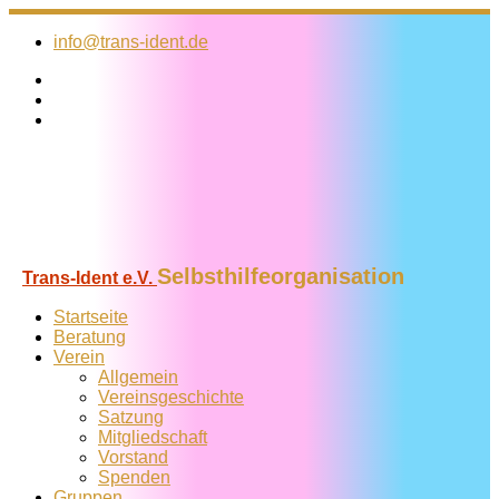
Zum
Inhalt
info@trans-ident.de
springen
Selbsthilfeorganisation
Trans-Ident e.V.
Startseite
Beratung
Verein
Allgemein
Vereins­geschichte
Satzung
Mitglied­schaft
Vorstand
Spenden
Gruppen