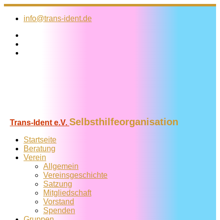
Zum
Inhalt
info@trans-ident.de
springen
Selbsthilfeorganisation
Trans-Ident e.V.
Startseite
Beratung
Verein
Allgemein
Vereins­geschichte
Satzung
Mitglied­schaft
Vorstand
Spenden
Gruppen