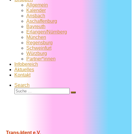
Allgemein
Kalender
Ansbach
Aschaffenburg
Bayreuth
Erlangen/Nürnberg
München
Regensburg
Schweinfurt
Würzburg
Partner*innen
Infobereich
Aktuelles
Kontakt
Search
Suche
Suche
…
Trans-Ident e.V.