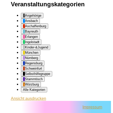
Veranstaltungskategorien
Angehörige
Ansbach
Aschaffenburg
Bayreuth
Erlangen
Ingolstadt
Kinder-&Jugend
München
Nürnberg
Regensburg
Schweinfurt
Selbsthilfegruppe
Stammtisch
Würzburg
Alle Kategorien
Ansicht
ausdrucken
Impressum