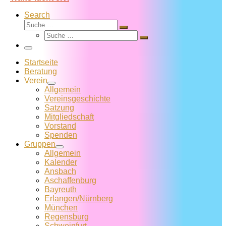
Search
Suche
Suche
Suche
…
Suche
…
Menü
Startseite
Beratung
Verein
Allgemein
Vereins­geschichte
Satzung
Mitglied­schaft
Vorstand
Spenden
Gruppen
Allgemein
Kalender
Ansbach
Aschaffenburg
Bayreuth
Erlangen/Nürnberg
München
Regensburg
Schweinfurt