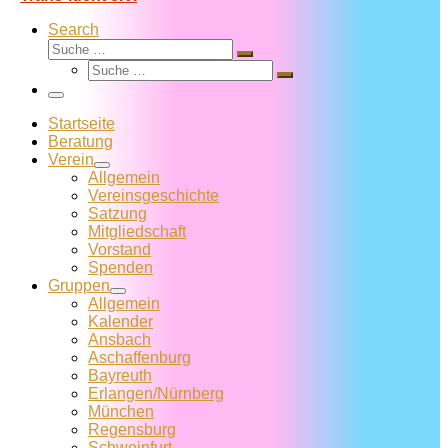
Search
Suche
Suche
Suche
…
Suche
…
Menü
Startseite
Beratung
Verein
Allgemein
Vereins­geschichte
Satzung
Mitglied­schaft
Vorstand
Spenden
Gruppen
Allgemein
Kalender
Ansbach
Aschaffenburg
Bayreuth
Erlangen/Nürnberg
München
Regensburg
Schweinfurt