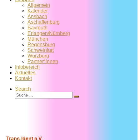
Allgemein
Kalender
Ansbach
Aschaffenburg
Bayreuth
Erlangen/Nürnberg
München
Regensburg
Schweinfurt
Würzburg
Partner*innen
Infobereich
Aktuelles
Kontakt
Search
Suche
Suche
…
Trans-Ident e.V.