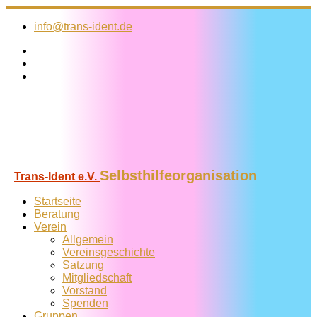
Zum
Inhalt
info@trans-ident.de
springen
Selbsthilfeorganisation
Trans-Ident e.V.
Startseite
Beratung
Verein
Allgemein
Vereins­geschichte
Satzung
Mitglied­schaft
Vorstand
Spenden
Gruppen