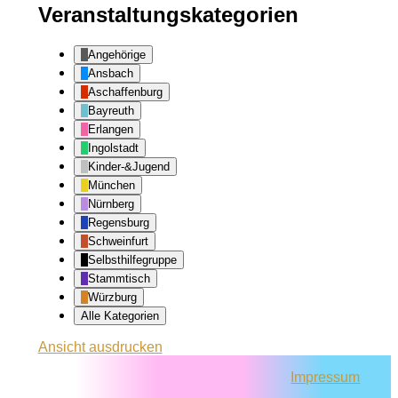
Veranstaltungskategorien
Angehörige
Ansbach
Aschaffenburg
Bayreuth
Erlangen
Ingolstadt
Kinder-&Jugend
München
Nürnberg
Regensburg
Schweinfurt
Selbsthilfegruppe
Stammtisch
Würzburg
Alle Kategorien
Ansicht
ausdrucken
Impressum