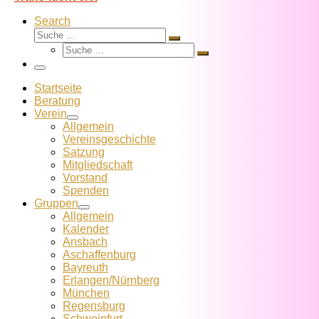
Search
Suche
Suche
Suche
…
Suche
…
Menü
Startseite
Beratung
Verein
Allgemein
Vereins­geschichte
Satzung
Mitglied­schaft
Vorstand
Spenden
Gruppen
Allgemein
Kalender
Ansbach
Aschaffenburg
Bayreuth
Erlangen/Nürnberg
München
Regensburg
Schweinfurt