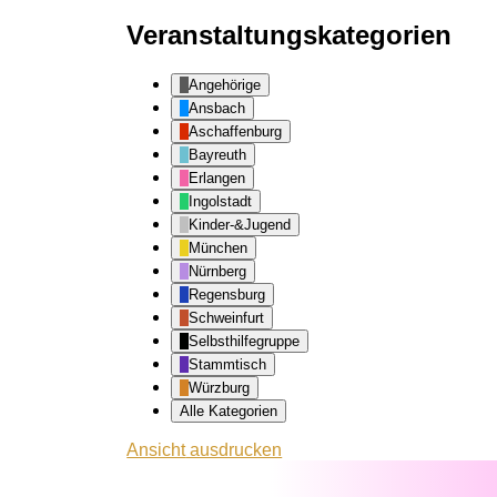
Veranstaltungskategorien
Angehörige
Ansbach
Aschaffenburg
Bayreuth
Erlangen
Ingolstadt
Kinder-&Jugend
München
Nürnberg
Regensburg
Schweinfurt
Selbsthilfegruppe
Stammtisch
Würzburg
Alle Kategorien
Ansicht
ausdrucken