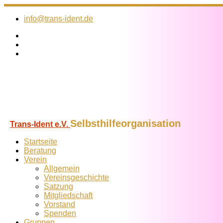
Zum
Inhalt
info@trans-ident.de
springen
Selbsthilfeorganisation
Trans-Ident e.V.
Startseite
Beratung
Verein
Allgemein
Vereins­geschichte
Satzung
Mitglied­schaft
Vorstand
Spenden
Gruppen