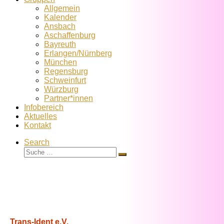
Allgemein
Kalender
Ansbach
Aschaffenburg
Bayreuth
Erlangen/Nürnberg
München
Regensburg
Schweinfurt
Würzburg
Partner*innen
Infobereich
Aktuelles
Kontakt
Search
Suche
Suche
…
Trans-Ident e.V.