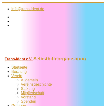
Zum
Inhalt
info@trans-ident.de
springen
Selbsthilfeorganisation
Trans-Ident e.V.
Startseite
Beratung
Verein
Allgemein
Vereins­geschichte
Satzung
Mitglied­schaft
Vorstand
Spenden
Gruppen