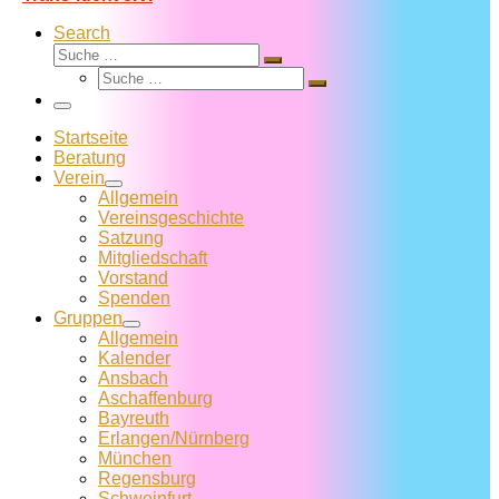
Search
Suche
Suche
Suche
…
Suche
…
Menü
Startseite
Beratung
Verein
Allgemein
Vereins­geschichte
Satzung
Mitglied­schaft
Vorstand
Spenden
Gruppen
Allgemein
Kalender
Ansbach
Aschaffenburg
Bayreuth
Erlangen/Nürnberg
München
Regensburg
Schweinfurt