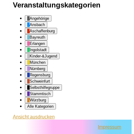
Veranstaltungskategorien
Angehörige
Ansbach
Aschaffenburg
Bayreuth
Erlangen
Ingolstadt
Kinder-&Jugend
München
Nürnberg
Regensburg
Schweinfurt
Selbsthilfegruppe
Stammtisch
Würzburg
Alle Kategorien
Ansicht
ausdrucken
Impressum