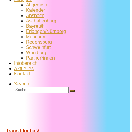
Allgemein
Kalender
Ansbach
Aschaffenburg
Bayreuth
Erlangen/Nürnberg
München
Regensburg
Schweinfurt
Würzburg
Partner*innen
Infobereich
Aktuelles
Kontakt
Search
Suche
Suche
…
Trans-Ident e.V.