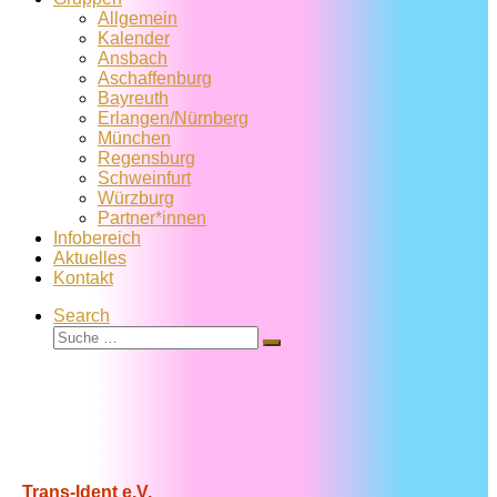
Allgemein
Kalender
Ansbach
Aschaffenburg
Bayreuth
Erlangen/Nürnberg
München
Regensburg
Schweinfurt
Würzburg
Partner*innen
Infobereich
Aktuelles
Kontakt
Search
Suche
Suche
…
Trans-Ident e.V.