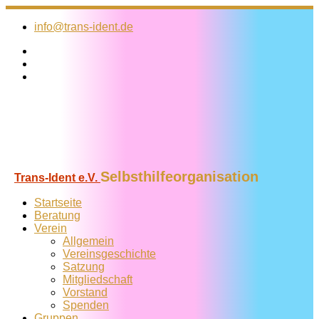
Zum
Inhalt
info@trans-ident.de
springen
Selbsthilfeorganisation
Trans-Ident e.V.
Startseite
Beratung
Verein
Allgemein
Vereins­geschichte
Satzung
Mitglied­schaft
Vorstand
Spenden
Gruppen