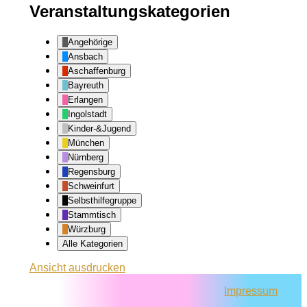
Veranstaltungskategorien
Angehörige
Ansbach
Aschaffenburg
Bayreuth
Erlangen
Ingolstadt
Kinder-&Jugend
München
Nürnberg
Regensburg
Schweinfurt
Selbsthilfegruppe
Stammtisch
Würzburg
Alle Kategorien
Ansicht
ausdrucken
Impressum