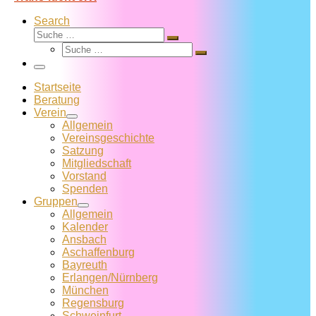
Search
Suche
Suche
Suche
…
Suche
…
Menü
Startseite
Beratung
Verein
Allgemein
Vereins­geschichte
Satzung
Mitglied­schaft
Vorstand
Spenden
Gruppen
Allgemein
Kalender
Ansbach
Aschaffenburg
Bayreuth
Erlangen/Nürnberg
München
Regensburg
Schweinfurt