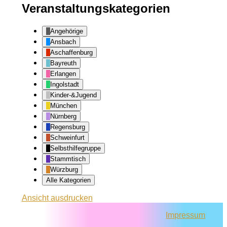
Veranstaltungskategorien
Angehörige
Ansbach
Aschaffenburg
Bayreuth
Erlangen
Ingolstadt
Kinder-&Jugend
München
Nürnberg
Regensburg
Schweinfurt
Selbsthilfegruppe
Stammtisch
Würzburg
Alle Kategorien
Ansicht
ausdrucken
Impressum