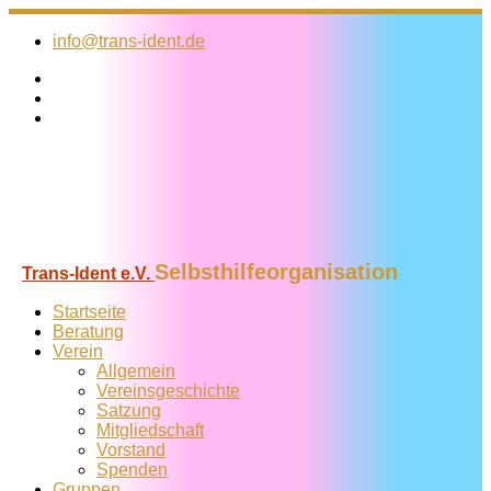
Zum
Inhalt
info@trans-ident.de
springen
Selbsthilfeorganisation
Trans-Ident e.V.
Startseite
Beratung
Verein
Allgemein
Vereins­geschichte
Satzung
Mitglied­schaft
Vorstand
Spenden
Gruppen