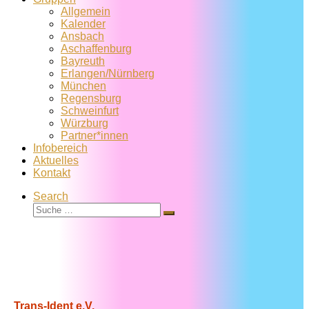
Allgemein
Kalender
Ansbach
Aschaffenburg
Bayreuth
Erlangen/Nürnberg
München
Regensburg
Schweinfurt
Würzburg
Partner*innen
Infobereich
Aktuelles
Kontakt
Search
Suche
Suche
…
Trans-Ident e.V.