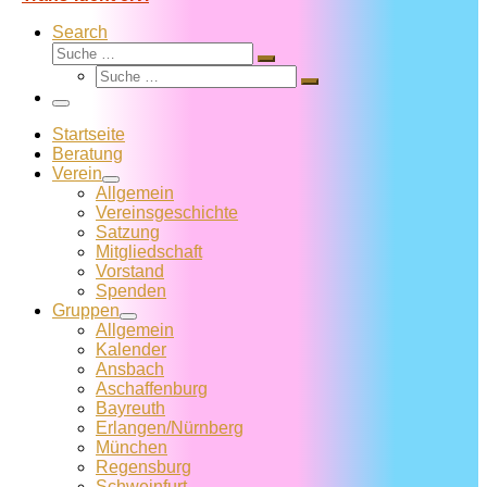
Search
Suche
Suche
Suche
…
Suche
…
Menü
Startseite
Beratung
Verein
Allgemein
Vereins­geschichte
Satzung
Mitglied­schaft
Vorstand
Spenden
Gruppen
Allgemein
Kalender
Ansbach
Aschaffenburg
Bayreuth
Erlangen/Nürnberg
München
Regensburg
Schweinfurt