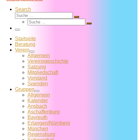
Search
Suche
Suche
Suche
…
Suche
…
Menü
Startseite
Beratung
Verein
Allgemein
Vereins­geschichte
Satzung
Mitglied­schaft
Vorstand
Spenden
Gruppen
Allgemein
Kalender
Ansbach
Aschaffenburg
Bayreuth
Erlangen/Nürnberg
München
Regensburg
Schweinfurt