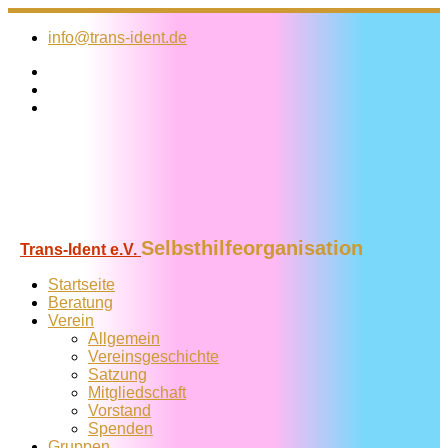
Zum
Inhalt
info@trans-ident.de
springen
Selbsthilfeorganisation
Trans-Ident e.V.
Startseite
Beratung
Verein
Allgemein
Vereins­geschichte
Satzung
Mitglied­schaft
Vorstand
Spenden
Gruppen