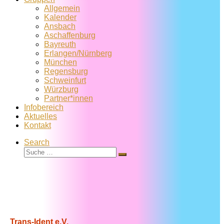
Allgemein
Kalender
Ansbach
Aschaffenburg
Bayreuth
Erlangen/Nürnberg
München
Regensburg
Schweinfurt
Würzburg
Partner*innen
Infobereich
Aktuelles
Kontakt
Search
Suche
Suche
…
Trans-Ident e.V.