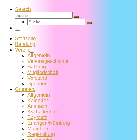
Search
Suche
Suche
Suche
…
Suche
…
Menü
Startseite
Beratung
Verein
Allgemein
Vereins­geschichte
Satzung
Mitglied­schaft
Vorstand
Spenden
Gruppen
Allgemein
Kalender
Ansbach
Aschaffenburg
Bayreuth
Erlangen/Nürnberg
München
Regensburg
Schweinfurt