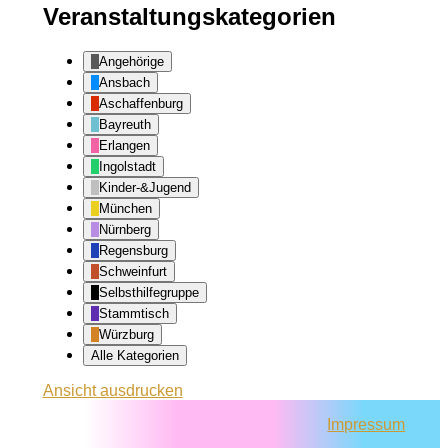
Veranstaltungskategorien
Angehörige
Ansbach
Aschaffenburg
Bayreuth
Erlangen
Ingolstadt
Kinder-&Jugend
München
Nürnberg
Regensburg
Schweinfurt
Selbsthilfegruppe
Stammtisch
Würzburg
Alle Kategorien
Ansicht
ausdrucken
Impressum