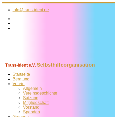
Zum
Inhalt
info@trans-ident.de
springen
Selbsthilfeorganisation
Trans-Ident e.V.
Startseite
Beratung
Verein
Allgemein
Vereins­geschichte
Satzung
Mitglied­schaft
Vorstand
Spenden
Gruppen