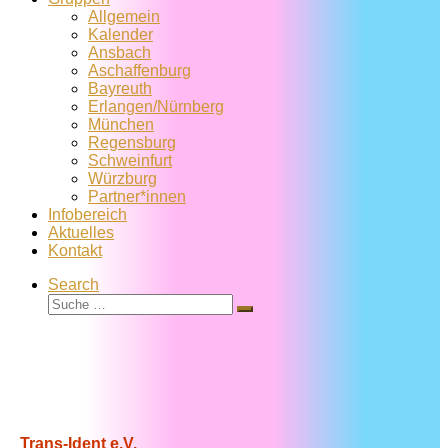
Allgemein
Kalender
Ansbach
Aschaffenburg
Bayreuth
Erlangen/Nürnberg
München
Regensburg
Schweinfurt
Würzburg
Partner*innen
Infobereich
Aktuelles
Kontakt
Search
Suche
Suche
…
Trans-Ident e.V.