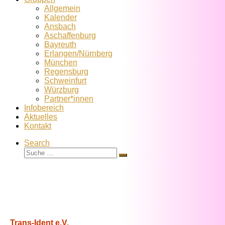
Allgemein
Kalender
Ansbach
Aschaffenburg
Bayreuth
Erlangen/Nürnberg
München
Regensburg
Schweinfurt
Würzburg
Partner*innen
Infobereich
Aktuelles
Kontakt
Search
Suche
Suche
…
Trans-Ident e.V.