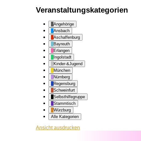
Veranstaltungskategorien
Angehörige
Ansbach
Aschaffenburg
Bayreuth
Erlangen
Ingolstadt
Kinder-&Jugend
München
Nürnberg
Regensburg
Schweinfurt
Selbsthilfegruppe
Stammtisch
Würzburg
Alle Kategorien
Ansicht
ausdrucken