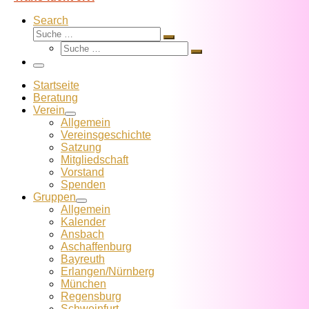
Search
Suche
Suche
Suche
…
Suche
…
Menü
Startseite
Beratung
Verein
Allgemein
Vereins­geschichte
Satzung
Mitglied­schaft
Vorstand
Spenden
Gruppen
Allgemein
Kalender
Ansbach
Aschaffenburg
Bayreuth
Erlangen/Nürnberg
München
Regensburg
Schweinfurt