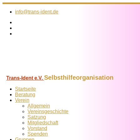
Zum
Inhalt
info@trans-ident.de
springen
Selbsthilfeorganisation
Trans-Ident e.V.
Startseite
Beratung
Verein
Allgemein
Vereins­geschichte
Satzung
Mitglied­schaft
Vorstand
Spenden
Gruppen