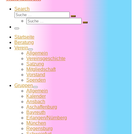
Search
Suche
Suche
Suche
…
Suche
…
Menü
Startseite
Beratung
Verein
Allgemein
Vereins­geschichte
Satzung
Mitglied­schaft
Vorstand
Spenden
Gruppen
Allgemein
Kalender
Ansbach
Aschaffenburg
Bayreuth
Erlangen/Nürnberg
München
Regensburg
Schweinfurt