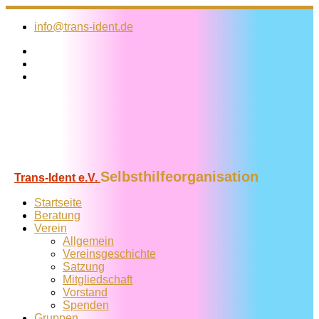
Zum
Inhalt
info@trans-ident.de
springen
Selbsthilfeorganisation
Trans-Ident e.V.
Startseite
Beratung
Verein
Allgemein
Vereins­geschichte
Satzung
Mitglied­schaft
Vorstand
Spenden
Gruppen