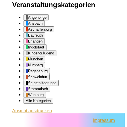
Veranstaltungskategorien
Angehörige
Ansbach
Aschaffenburg
Bayreuth
Erlangen
Ingolstadt
Kinder-&Jugend
München
Nürnberg
Regensburg
Schweinfurt
Selbsthilfegruppe
Stammtisch
Würzburg
Alle Kategorien
Ansicht
ausdrucken
Impressum