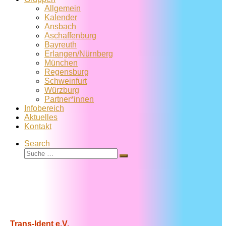
Allgemein
Kalender
Ansbach
Aschaffenburg
Bayreuth
Erlangen/Nürnberg
München
Regensburg
Schweinfurt
Würzburg
Partner*innen
Infobereich
Aktuelles
Kontakt
Search
Suche
Suche
…
Trans-Ident e.V.