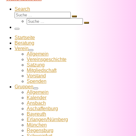
Search
Suche
Suche
Suche
…
Suche
…
Menü
Startseite
Beratung
Verein
Allgemein
Vereins­geschichte
Satzung
Mitglied­schaft
Vorstand
Spenden
Gruppen
Allgemein
Kalender
Ansbach
Aschaffenburg
Bayreuth
Erlangen/Nürnberg
München
Regensburg
Schweinfurt