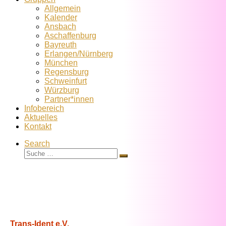
Allgemein
Kalender
Ansbach
Aschaffenburg
Bayreuth
Erlangen/Nürnberg
München
Regensburg
Schweinfurt
Würzburg
Partner*innen
Infobereich
Aktuelles
Kontakt
Search
Suche
Suche
…
Trans-Ident e.V.