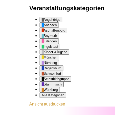
Veranstaltungskategorien
Angehörige
Ansbach
Aschaffenburg
Bayreuth
Erlangen
Ingolstadt
Kinder-&Jugend
München
Nürnberg
Regensburg
Schweinfurt
Selbsthilfegruppe
Stammtisch
Würzburg
Alle Kategorien
Ansicht
ausdrucken