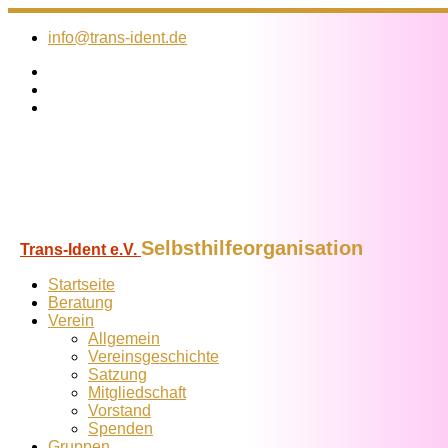
Zum
Inhalt
info@trans-ident.de
springen
Selbsthilfeorganisation
Trans-Ident e.V.
Startseite
Beratung
Verein
Allgemein
Vereins­geschichte
Satzung
Mitglied­schaft
Vorstand
Spenden
Gruppen