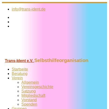
Zum
Inhalt
info@trans-ident.de
springen
Selbsthilfeorganisation
Trans-Ident e.V.
Startseite
Beratung
Verein
Allgemein
Vereins­geschichte
Satzung
Mitglied­schaft
Vorstand
Spenden
Gruppen