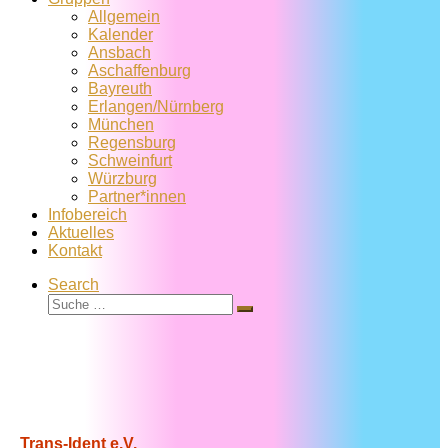
Allgemein
Kalender
Ansbach
Aschaffenburg
Bayreuth
Erlangen/Nürnberg
München
Regensburg
Schweinfurt
Würzburg
Partner*innen
Infobereich
Aktuelles
Kontakt
Search
Suche
Suche
…
Trans-Ident e.V.