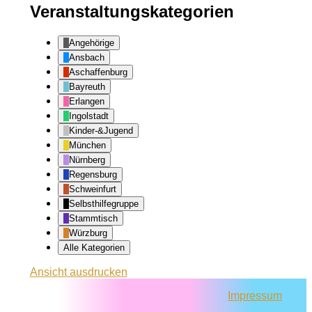
Veranstaltungskategorien
Angehörige
Ansbach
Aschaffenburg
Bayreuth
Erlangen
Ingolstadt
Kinder-&Jugend
München
Nürnberg
Regensburg
Schweinfurt
Selbsthilfegruppe
Stammtisch
Würzburg
Alle Kategorien
Ansicht
ausdrucken
Impressum