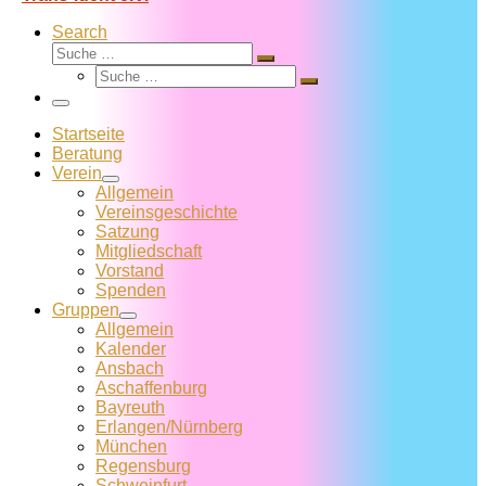
Search
Suche
Suche
Suche
…
Suche
…
Menü
Startseite
Beratung
Verein
Allgemein
Vereins­geschichte
Satzung
Mitglied­schaft
Vorstand
Spenden
Gruppen
Allgemein
Kalender
Ansbach
Aschaffenburg
Bayreuth
Erlangen/Nürnberg
München
Regensburg
Schweinfurt