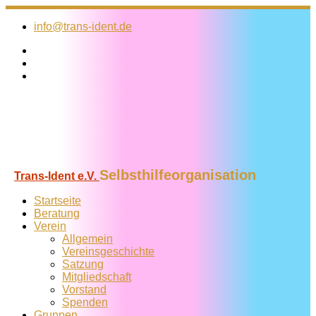
Zum
Inhalt
info@trans-ident.de
springen
Selbsthilfeorganisation
Trans-Ident e.V.
Startseite
Beratung
Verein
Allgemein
Vereins­geschichte
Satzung
Mitglied­schaft
Vorstand
Spenden
Gruppen