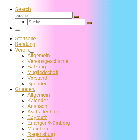
Search
Suche
Suche
Suche
…
Suche
…
Menü
Startseite
Beratung
Verein
Allgemein
Vereins­geschichte
Satzung
Mitglied­schaft
Vorstand
Spenden
Gruppen
Allgemein
Kalender
Ansbach
Aschaffenburg
Bayreuth
Erlangen/Nürnberg
München
Regensburg
Schweinfurt