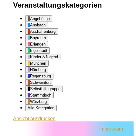
Veranstaltungskategorien
Angehörige
Ansbach
Aschaffenburg
Bayreuth
Erlangen
Ingolstadt
Kinder-&Jugend
München
Nürnberg
Regensburg
Schweinfurt
Selbsthilfegruppe
Stammtisch
Würzburg
Alle Kategorien
Ansicht
ausdrucken
Impressum