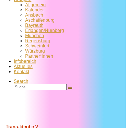
Allgemein
Kalender
Ansbach
Aschaffenburg
Bayreuth
Erlangen/Nürnberg
München
Regensburg
Schweinfurt
Würzburg
Partner*innen
Infobereich
Aktuelles
Kontakt
Search
Suche
Suche
…
Trans-Ident e.V.