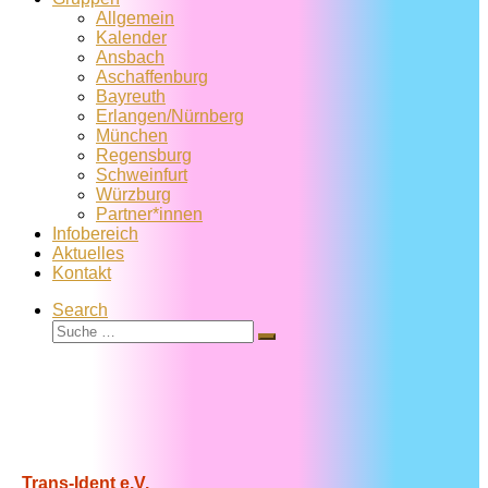
Allgemein
Kalender
Ansbach
Aschaffenburg
Bayreuth
Erlangen/Nürnberg
München
Regensburg
Schweinfurt
Würzburg
Partner*innen
Infobereich
Aktuelles
Kontakt
Search
Suche
Suche
…
Trans-Ident e.V.