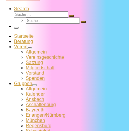
Search
Suche
Suche
Suche
…
Suche
…
Menü
Startseite
Beratung
Verein
Allgemein
Vereins­geschichte
Satzung
Mitglied­schaft
Vorstand
Spenden
Gruppen
Allgemein
Kalender
Ansbach
Aschaffenburg
Bayreuth
Erlangen/Nürnberg
München
Regensburg
Schweinfurt