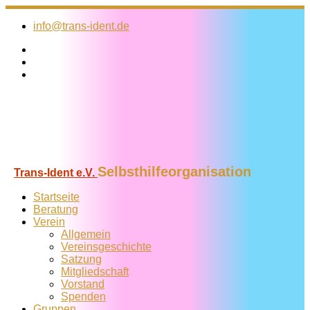
Zum
Inhalt
info@trans-ident.de
springen
Selbsthilfeorganisation
Trans-Ident e.V.
Startseite
Beratung
Verein
Allgemein
Vereins­geschichte
Satzung
Mitglied­schaft
Vorstand
Spenden
Gruppen