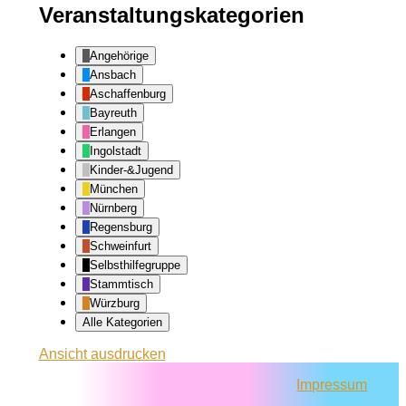
Veranstaltungskategorien
Angehörige
Ansbach
Aschaffenburg
Bayreuth
Erlangen
Ingolstadt
Kinder-&Jugend
München
Nürnberg
Regensburg
Schweinfurt
Selbsthilfegruppe
Stammtisch
Würzburg
Alle Kategorien
Ansicht
ausdrucken
Impressum