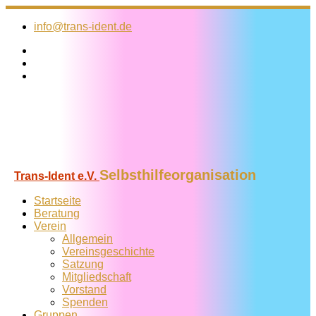
Zum
Inhalt
info@trans-ident.de
springen
Selbsthilfeorganisation
Trans-Ident e.V.
Startseite
Beratung
Verein
Allgemein
Vereins­geschichte
Satzung
Mitglied­schaft
Vorstand
Spenden
Gruppen