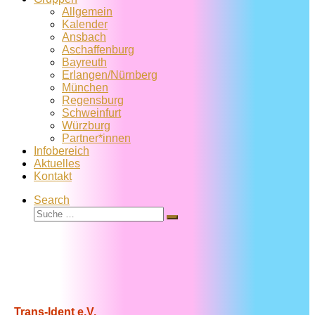
Allgemein
Kalender
Ansbach
Aschaffenburg
Bayreuth
Erlangen/Nürnberg
München
Regensburg
Schweinfurt
Würzburg
Partner*innen
Infobereich
Aktuelles
Kontakt
Search
Suche
Suche
…
Trans-Ident e.V.