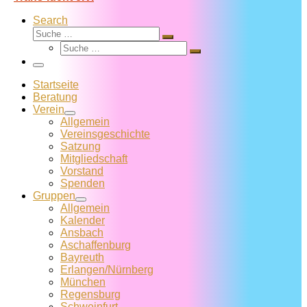
Search
Suche
Suche
Suche
…
Suche
…
Menü
Startseite
Beratung
Verein
Allgemein
Vereins­geschichte
Satzung
Mitglied­schaft
Vorstand
Spenden
Gruppen
Allgemein
Kalender
Ansbach
Aschaffenburg
Bayreuth
Erlangen/Nürnberg
München
Regensburg
Schweinfurt