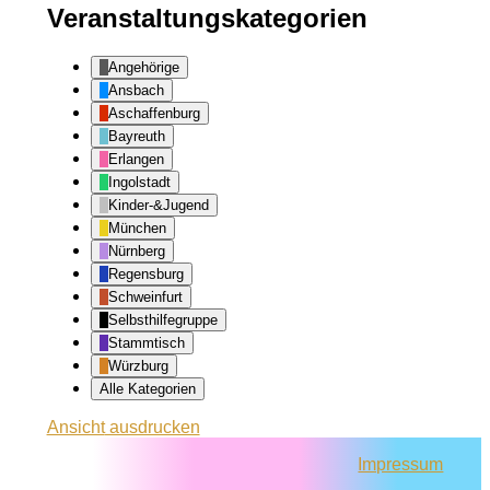
Veranstaltungskategorien
Angehörige
Ansbach
Aschaffenburg
Bayreuth
Erlangen
Ingolstadt
Kinder-&Jugend
München
Nürnberg
Regensburg
Schweinfurt
Selbsthilfegruppe
Stammtisch
Würzburg
Alle Kategorien
Ansicht
ausdrucken
Impressum