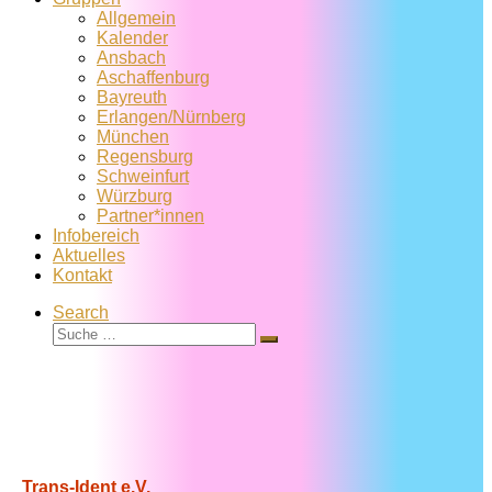
Allgemein
Kalender
Ansbach
Aschaffenburg
Bayreuth
Erlangen/Nürnberg
München
Regensburg
Schweinfurt
Würzburg
Partner*innen
Infobereich
Aktuelles
Kontakt
Search
Suche
Suche
…
Trans-Ident e.V.