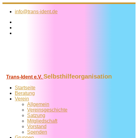
Zum
Inhalt
info@trans-ident.de
springen
Selbsthilfeorganisation
Trans-Ident e.V.
Startseite
Beratung
Verein
Allgemein
Vereins­geschichte
Satzung
Mitglied­schaft
Vorstand
Spenden
Gruppen