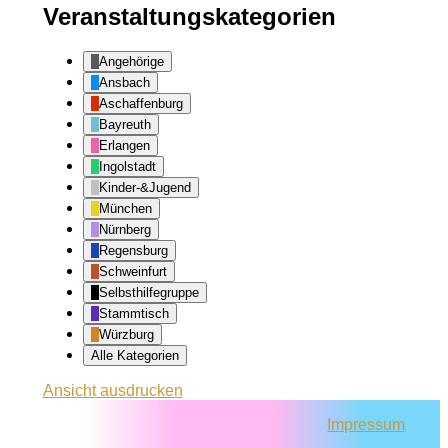
Veranstaltungskategorien
Angehörige
Ansbach
Aschaffenburg
Bayreuth
Erlangen
Ingolstadt
Kinder-&Jugend
München
Nürnberg
Regensburg
Schweinfurt
Selbsthilfegruppe
Stammtisch
Würzburg
Alle Kategorien
Ansicht
ausdrucken
Impressum