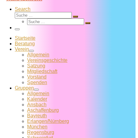
Search
Suche
Suche
Suche
…
Suche
…
Menü
Startseite
Beratung
Verein
Allgemein
Vereins­geschichte
Satzung
Mitglied­schaft
Vorstand
Spenden
Gruppen
Allgemein
Kalender
Ansbach
Aschaffenburg
Bayreuth
Erlangen/Nürnberg
München
Regensburg
Schweinfurt