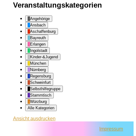
Veranstaltungskategorien
Angehörige
Ansbach
Aschaffenburg
Bayreuth
Erlangen
Ingolstadt
Kinder-&Jugend
München
Nürnberg
Regensburg
Schweinfurt
Selbsthilfegruppe
Stammtisch
Würzburg
Alle Kategorien
Ansicht
ausdrucken
Impressum