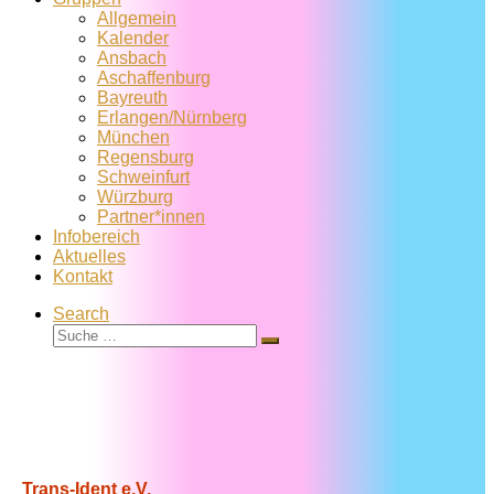
Allgemein
Kalender
Ansbach
Aschaffenburg
Bayreuth
Erlangen/Nürnberg
München
Regensburg
Schweinfurt
Würzburg
Partner*innen
Infobereich
Aktuelles
Kontakt
Search
Suche
Suche
…
Trans-Ident e.V.