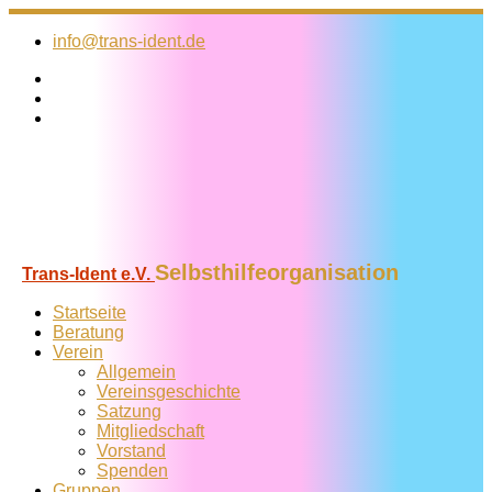
Zum
Inhalt
info@trans-ident.de
springen
Selbsthilfeorganisation
Trans-Ident e.V.
Startseite
Beratung
Verein
Allgemein
Vereins­geschichte
Satzung
Mitglied­schaft
Vorstand
Spenden
Gruppen