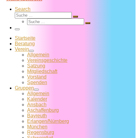
Search
Suche
Suche
Suche
…
Suche
…
Menü
Startseite
Beratung
Verein
Allgemein
Vereins­geschichte
Satzung
Mitglied­schaft
Vorstand
Spenden
Gruppen
Allgemein
Kalender
Ansbach
Aschaffenburg
Bayreuth
Erlangen/Nürnberg
München
Regensburg
Schweinfurt