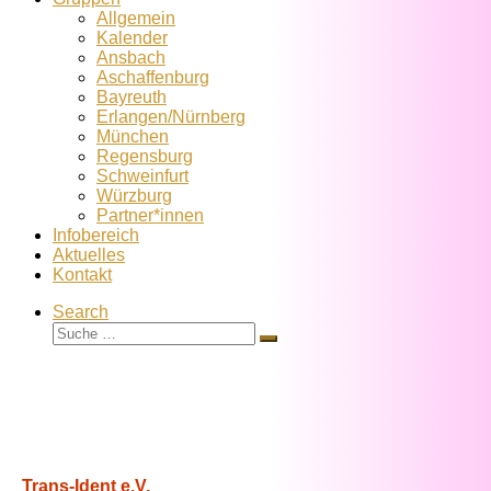
Allgemein
Kalender
Ansbach
Aschaffenburg
Bayreuth
Erlangen/Nürnberg
München
Regensburg
Schweinfurt
Würzburg
Partner*innen
Infobereich
Aktuelles
Kontakt
Search
Suche
Suche
…
Trans-Ident e.V.