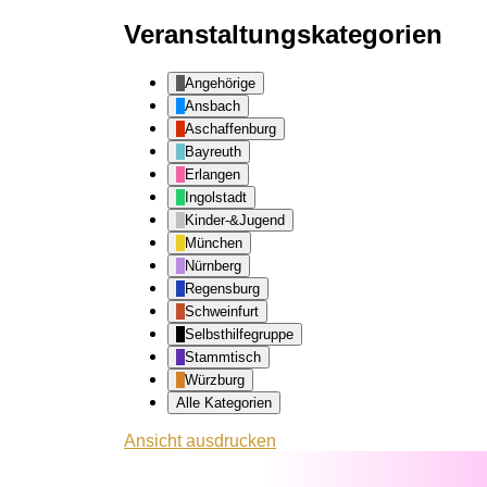
Veranstaltungskategorien
Angehörige
Ansbach
Aschaffenburg
Bayreuth
Erlangen
Ingolstadt
Kinder-&Jugend
München
Nürnberg
Regensburg
Schweinfurt
Selbsthilfegruppe
Stammtisch
Würzburg
Alle Kategorien
Ansicht
ausdrucken