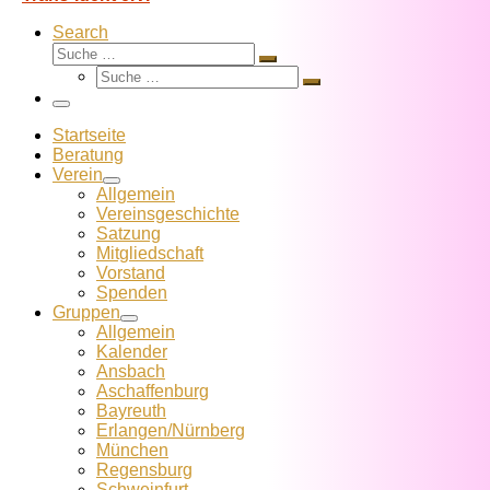
Search
Suche
Suche
Suche
…
Suche
…
Menü
Startseite
Beratung
Verein
Allgemein
Vereins­geschichte
Satzung
Mitglied­schaft
Vorstand
Spenden
Gruppen
Allgemein
Kalender
Ansbach
Aschaffenburg
Bayreuth
Erlangen/Nürnberg
München
Regensburg
Schweinfurt