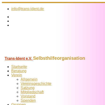
Zum
Inhalt
info@trans-ident.de
springen
Selbsthilfeorganisation
Trans-Ident e.V.
Startseite
Beratung
Verein
Allgemein
Vereins­geschichte
Satzung
Mitglied­schaft
Vorstand
Spenden
Gruppen