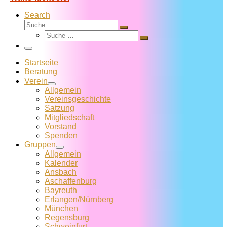
Search
Suche
Suche
Suche
…
Suche
…
Menü
Startseite
Beratung
Verein
Allgemein
Vereins­geschichte
Satzung
Mitglied­schaft
Vorstand
Spenden
Gruppen
Allgemein
Kalender
Ansbach
Aschaffenburg
Bayreuth
Erlangen/Nürnberg
München
Regensburg
Schweinfurt