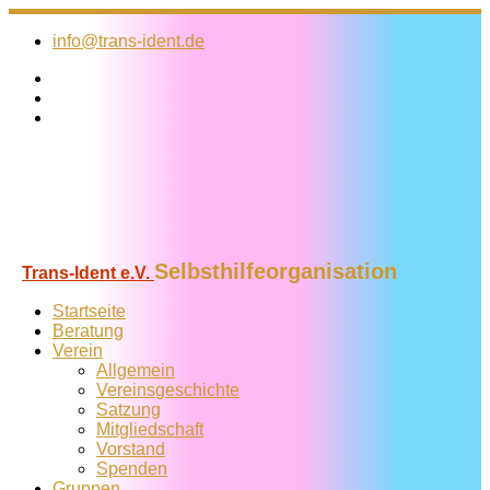
Zum
Inhalt
info@trans-ident.de
springen
Selbsthilfeorganisation
Trans-Ident e.V.
Startseite
Beratung
Verein
Allgemein
Vereins­geschichte
Satzung
Mitglied­schaft
Vorstand
Spenden
Gruppen