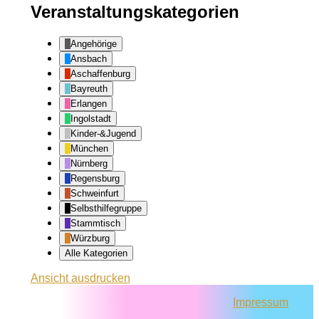
Veranstaltungskategorien
Angehörige
Ansbach
Aschaffenburg
Bayreuth
Erlangen
Ingolstadt
Kinder-&Jugend
München
Nürnberg
Regensburg
Schweinfurt
Selbsthilfegruppe
Stammtisch
Würzburg
Alle Kategorien
Ansicht
ausdrucken
Impressum