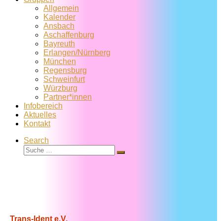
Allgemein
Kalender
Ansbach
Aschaffenburg
Bayreuth
Erlangen/Nürnberg
München
Regensburg
Schweinfurt
Würzburg
Partner*innen
Infobereich
Aktuelles
Kontakt
Search
Suche
Suche
…
Trans-Ident e.V.