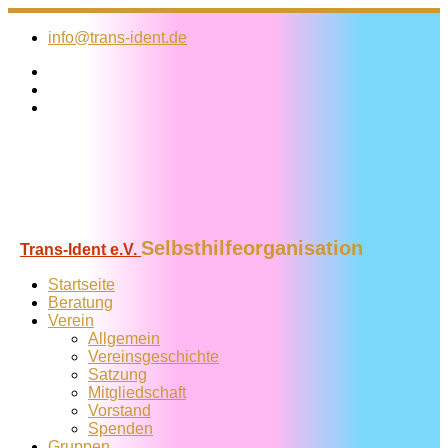
Zum
Inhalt
info@trans-ident.de
springen
Selbsthilfeorganisation
Trans-Ident e.V.
Startseite
Beratung
Verein
Allgemein
Vereins­geschichte
Satzung
Mitglied­schaft
Vorstand
Spenden
Gruppen