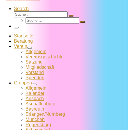
Search
Suche
Suche
Suche
…
Suche
…
Menü
Startseite
Beratung
Verein
Allgemein
Vereins­geschichte
Satzung
Mitglied­schaft
Vorstand
Spenden
Gruppen
Allgemein
Kalender
Ansbach
Aschaffenburg
Bayreuth
Erlangen/Nürnberg
München
Regensburg
Schweinfurt