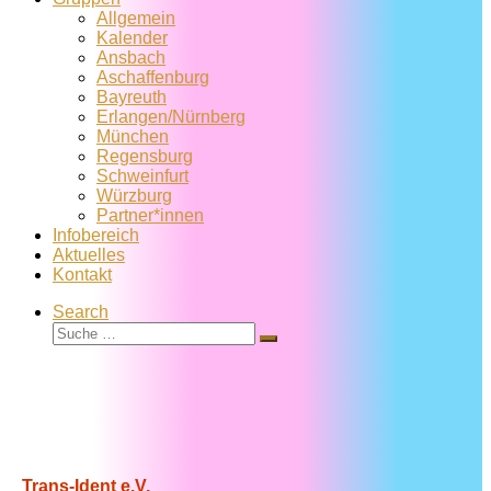
Allgemein
Kalender
Ansbach
Aschaffenburg
Bayreuth
Erlangen/Nürnberg
München
Regensburg
Schweinfurt
Würzburg
Partner*innen
Infobereich
Aktuelles
Kontakt
Search
Suche
Suche
…
Trans-Ident e.V.