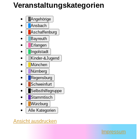
Veranstaltungskategorien
Angehörige
Ansbach
Aschaffenburg
Bayreuth
Erlangen
Ingolstadt
Kinder-&Jugend
München
Nürnberg
Regensburg
Schweinfurt
Selbsthilfegruppe
Stammtisch
Würzburg
Alle Kategorien
Ansicht
ausdrucken
Impressum