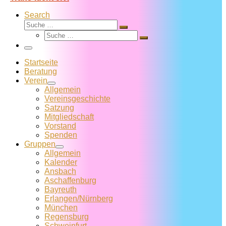
Search
Suche
Suche
Suche
…
Suche
…
Menü
Startseite
Beratung
Verein
Allgemein
Vereins­geschichte
Satzung
Mitglied­schaft
Vorstand
Spenden
Gruppen
Allgemein
Kalender
Ansbach
Aschaffenburg
Bayreuth
Erlangen/Nürnberg
München
Regensburg
Schweinfurt