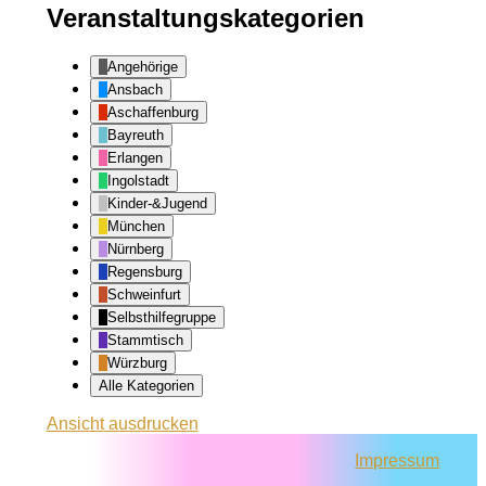
Veranstaltungskategorien
Angehörige
Ansbach
Aschaffenburg
Bayreuth
Erlangen
Ingolstadt
Kinder-&Jugend
München
Nürnberg
Regensburg
Schweinfurt
Selbsthilfegruppe
Stammtisch
Würzburg
Alle Kategorien
Ansicht
ausdrucken
Impressum