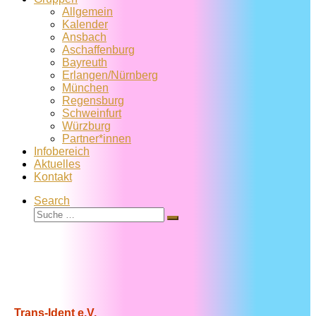
Allgemein
Kalender
Ansbach
Aschaffenburg
Bayreuth
Erlangen/Nürnberg
München
Regensburg
Schweinfurt
Würzburg
Partner*innen
Infobereich
Aktuelles
Kontakt
Search
Suche
Suche
…
Trans-Ident e.V.