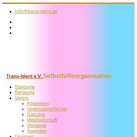
Zum
Inhalt
info@trans-ident.de
springen
Selbsthilfeorganisation
Trans-Ident e.V.
Startseite
Beratung
Verein
Allgemein
Vereins­geschichte
Satzung
Mitglied­schaft
Vorstand
Spenden
Gruppen