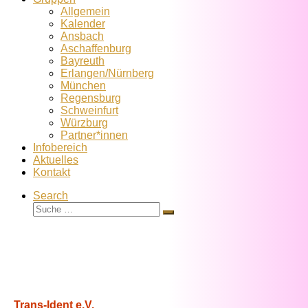
Allgemein
Kalender
Ansbach
Aschaffenburg
Bayreuth
Erlangen/Nürnberg
München
Regensburg
Schweinfurt
Würzburg
Partner*innen
Infobereich
Aktuelles
Kontakt
Search
Suche
Suche
…
Trans-Ident e.V.