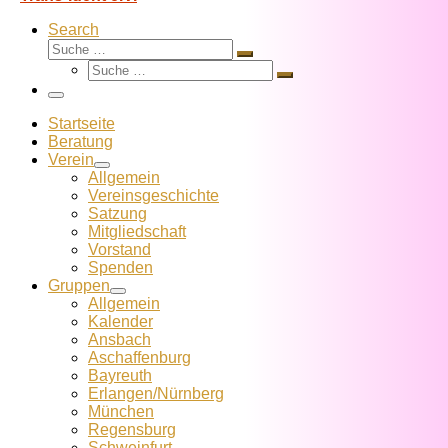
Search
Suche
Suche
Suche
…
Suche
…
Menü
Startseite
Beratung
Verein
Allgemein
Vereins­geschichte
Satzung
Mitglied­schaft
Vorstand
Spenden
Gruppen
Allgemein
Kalender
Ansbach
Aschaffenburg
Bayreuth
Erlangen/Nürnberg
München
Regensburg
Schweinfurt