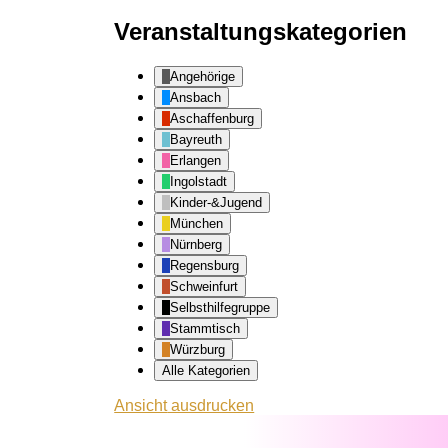
Veranstaltungskategorien
Angehörige
Ansbach
Aschaffenburg
Bayreuth
Erlangen
Ingolstadt
Kinder-&Jugend
München
Nürnberg
Regensburg
Schweinfurt
Selbsthilfegruppe
Stammtisch
Würzburg
Alle Kategorien
Ansicht
ausdrucken