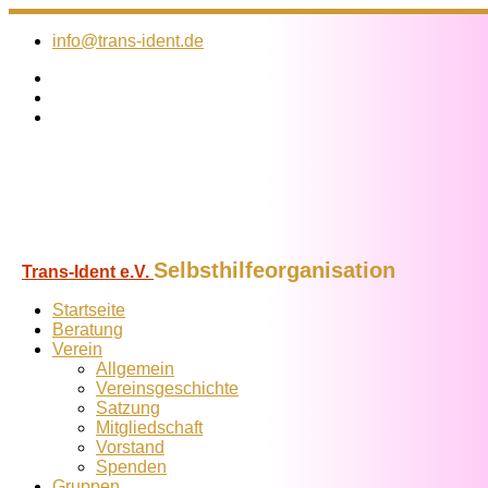
Zum
Inhalt
info@trans-ident.de
springen
Selbsthilfeorganisation
Trans-Ident e.V.
Startseite
Beratung
Verein
Allgemein
Vereins­geschichte
Satzung
Mitglied­schaft
Vorstand
Spenden
Gruppen