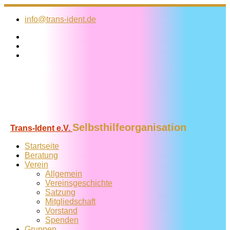
Zum
Inhalt
info@trans-ident.de
springen
Selbsthilfeorganisation
Trans-Ident e.V.
Startseite
Beratung
Verein
Allgemein
Vereins­geschichte
Satzung
Mitglied­schaft
Vorstand
Spenden
Gruppen