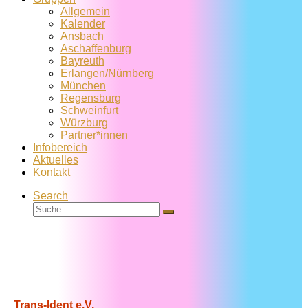
Allgemein
Kalender
Ansbach
Aschaffenburg
Bayreuth
Erlangen/Nürnberg
München
Regensburg
Schweinfurt
Würzburg
Partner*innen
Infobereich
Aktuelles
Kontakt
Search
Suche
Suche
…
Trans-Ident e.V.