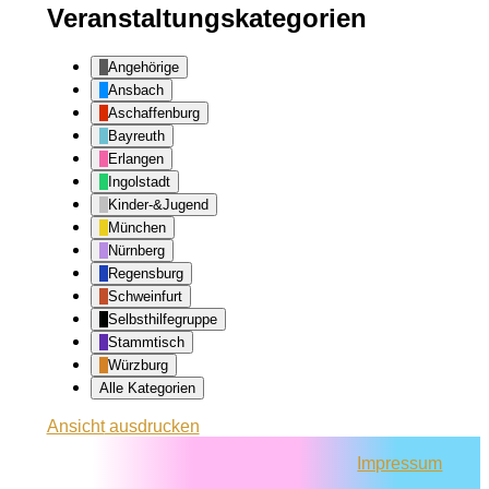
Veranstaltungskategorien
Angehörige
Ansbach
Aschaffenburg
Bayreuth
Erlangen
Ingolstadt
Kinder-&Jugend
München
Nürnberg
Regensburg
Schweinfurt
Selbsthilfegruppe
Stammtisch
Würzburg
Alle Kategorien
Ansicht
ausdrucken
Impressum