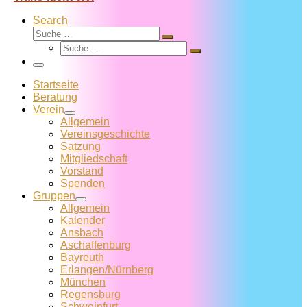
Search
Suche
Suche
Suche
…
Suche
…
Menü
Startseite
Beratung
Verein
Allgemein
Vereins­geschichte
Satzung
Mitglied­schaft
Vorstand
Spenden
Gruppen
Allgemein
Kalender
Ansbach
Aschaffenburg
Bayreuth
Erlangen/Nürnberg
München
Regensburg
Schweinfurt