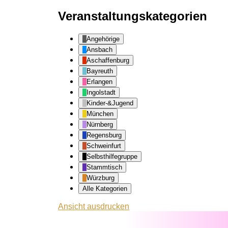
Veranstaltungskategorien
Angehörige
Ansbach
Aschaffenburg
Bayreuth
Erlangen
Ingolstadt
Kinder-&Jugend
München
Nürnberg
Regensburg
Schweinfurt
Selbsthilfegruppe
Stammtisch
Würzburg
Alle Kategorien
Ansicht
ausdrucken