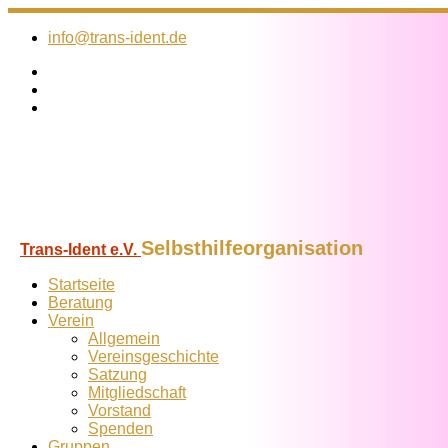
Zum
Inhalt
info@trans-ident.de
springen
Selbsthilfeorganisation
Trans-Ident e.V.
Startseite
Beratung
Verein
Allgemein
Vereins­geschichte
Satzung
Mitglied­schaft
Vorstand
Spenden
Gruppen