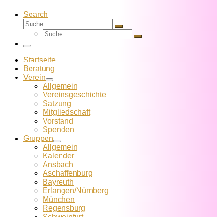
Search
Suche
Suche
Suche
…
Suche
…
Menü
Startseite
Beratung
Verein
Allgemein
Vereins­geschichte
Satzung
Mitglied­schaft
Vorstand
Spenden
Gruppen
Allgemein
Kalender
Ansbach
Aschaffenburg
Bayreuth
Erlangen/Nürnberg
München
Regensburg
Schweinfurt