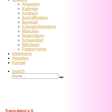
Allgemein
Kalender
Ansbach
Aschaffenburg
Bayreuth
Erlangen/Nürnberg
München
Regensburg
Schweinfurt
Würzburg
Partner*innen
Infobereich
Aktuelles
Kontakt
Search
Suche
Suche
…
Trans-Ident e.V.