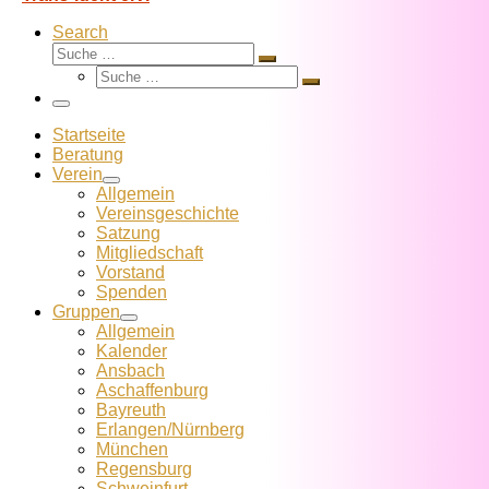
Search
Suche
Suche
Suche
…
Suche
…
Menü
Startseite
Beratung
Verein
Allgemein
Vereins­geschichte
Satzung
Mitglied­schaft
Vorstand
Spenden
Gruppen
Allgemein
Kalender
Ansbach
Aschaffenburg
Bayreuth
Erlangen/Nürnberg
München
Regensburg
Schweinfurt