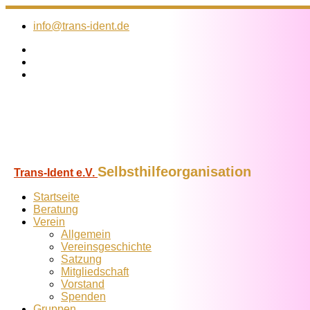
Zum
Inhalt
info@trans-ident.de
springen
Selbsthilfeorganisation
Trans-Ident e.V.
Startseite
Beratung
Verein
Allgemein
Vereins­geschichte
Satzung
Mitglied­schaft
Vorstand
Spenden
Gruppen