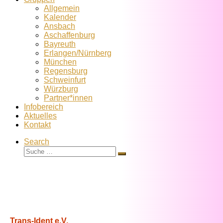
Allgemein
Kalender
Ansbach
Aschaffenburg
Bayreuth
Erlangen/Nürnberg
München
Regensburg
Schweinfurt
Würzburg
Partner*innen
Infobereich
Aktuelles
Kontakt
Search
Suche
Suche
…
Trans-Ident e.V.