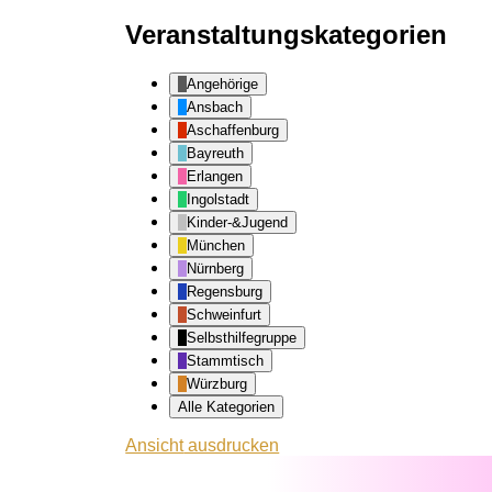
Veranstaltungskategorien
Angehörige
Ansbach
Aschaffenburg
Bayreuth
Erlangen
Ingolstadt
Kinder-&Jugend
München
Nürnberg
Regensburg
Schweinfurt
Selbsthilfegruppe
Stammtisch
Würzburg
Alle Kategorien
Ansicht
ausdrucken