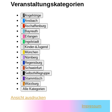
Veranstaltungskategorien
Angehörige
Ansbach
Aschaffenburg
Bayreuth
Erlangen
Ingolstadt
Kinder-&Jugend
München
Nürnberg
Regensburg
Schweinfurt
Selbsthilfegruppe
Stammtisch
Würzburg
Alle Kategorien
Ansicht
ausdrucken
Impressum