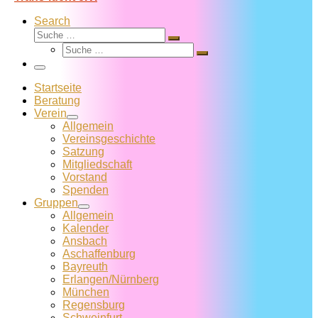
Search
Suche
Suche
Suche
…
Suche
…
Menü
Startseite
Beratung
Verein
Allgemein
Vereins­geschichte
Satzung
Mitglied­schaft
Vorstand
Spenden
Gruppen
Allgemein
Kalender
Ansbach
Aschaffenburg
Bayreuth
Erlangen/Nürnberg
München
Regensburg
Schweinfurt