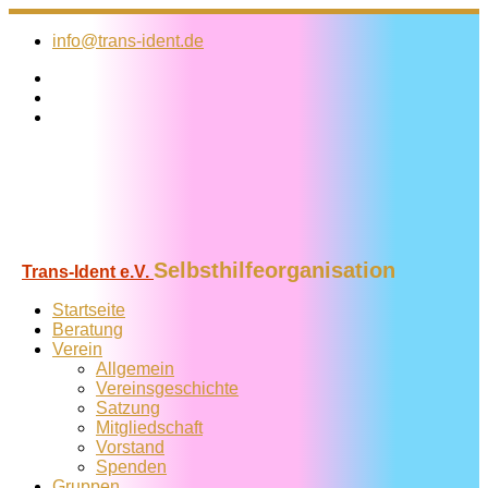
Zum
Inhalt
info@trans-ident.de
springen
Selbsthilfeorganisation
Trans-Ident e.V.
Startseite
Beratung
Verein
Allgemein
Vereins­geschichte
Satzung
Mitglied­schaft
Vorstand
Spenden
Gruppen