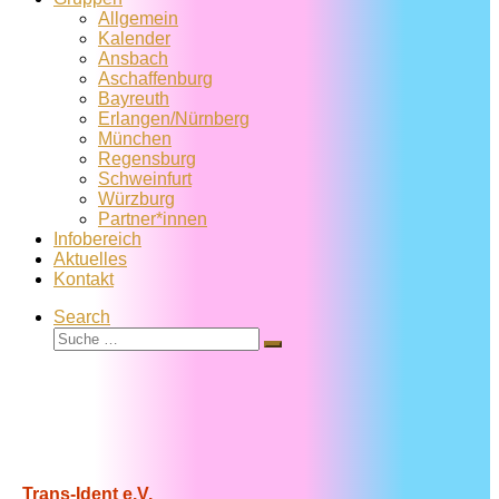
Allgemein
Kalender
Ansbach
Aschaffenburg
Bayreuth
Erlangen/Nürnberg
München
Regensburg
Schweinfurt
Würzburg
Partner*innen
Infobereich
Aktuelles
Kontakt
Search
Suche
Suche
…
Trans-Ident e.V.