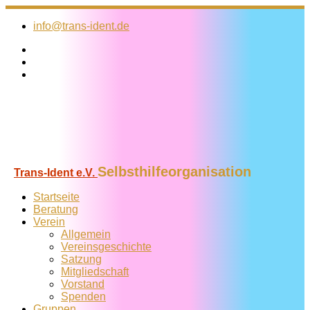
Zum
Inhalt
info@trans-ident.de
springen
Selbsthilfeorganisation
Trans-Ident e.V.
Startseite
Beratung
Verein
Allgemein
Vereins­geschichte
Satzung
Mitglied­schaft
Vorstand
Spenden
Gruppen