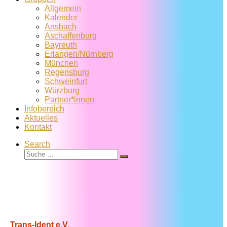
Allgemein
Kalender
Ansbach
Aschaffenburg
Bayreuth
Erlangen/Nürnberg
München
Regensburg
Schweinfurt
Würzburg
Partner*innen
Infobereich
Aktuelles
Kontakt
Search
Suche
Suche
…
Trans-Ident e.V.