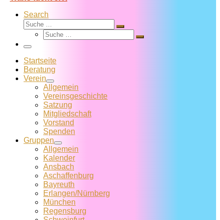
Search
Suche
Suche
Suche
…
Suche
…
Menü
Startseite
Beratung
Verein
Allgemein
Vereins­geschichte
Satzung
Mitglied­schaft
Vorstand
Spenden
Gruppen
Allgemein
Kalender
Ansbach
Aschaffenburg
Bayreuth
Erlangen/Nürnberg
München
Regensburg
Schweinfurt