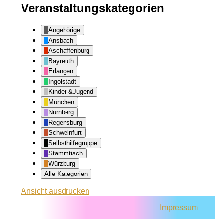
Veranstaltungskategorien
Angehörige
Ansbach
Aschaffenburg
Bayreuth
Erlangen
Ingolstadt
Kinder-&Jugend
München
Nürnberg
Regensburg
Schweinfurt
Selbsthilfegruppe
Stammtisch
Würzburg
Alle Kategorien
Ansicht
ausdrucken
Impressum